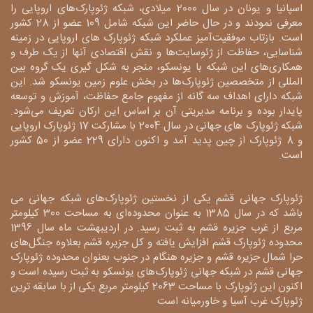
اسپانیا و یونان در سال 2000 میلادی، شبکه ژئوپارک‌های اروپایی را
معرفی نمودند و در حال حاضر این شبکه شامل 109 عضو از 28 کشور
است. بازتاب موفقیت‌آمیز عملکرد شبکه ژئوپارک های اروپایی در زمینه
شناسایی، حفاظت از ژئوسایت‌ها و نقش اقتصادی آنها از یک طرف و
همکاری‌های این شبکه با یونسکو، منجر به شکل گیری یک گروه بین
المللی از متخصصین ژئوپارک‌ها در بخش علوم زمین یونسکو شد. این
شبکه دارای اهداف سه گانه از مفهوم جامع حفاظت، آموزش و توسعه
پایدار بوده و برنامه مدیریتی آن بر اساس این ارکان تعریف می‌شود.
شبکه ژئوپارک های جهانی در سال 2004 با مشارکت 17 ژئوپارک اروپایی
و 8 ژئوپارک از چین پدید آمد و اکنون دارای 229 عضو از 50 کشور
است.
ژئوپارک جهانی قشم یکی از نخستین ژئوپارک‌های شبکه جهانی می
باشد که در سال 1385 به عنوان محدوده‌ای به مساحت 300 کیلومتر
مربع از غرب جزیره قشم به ثبت رسید. در اردیبهشت ماه سال 1396
محدوده ژئوپارک قشم افزایش یافته و کل جزیره قشم بعلاوه جنگل‌های
حرا شمال جزیره قشم و جزیره هنگام در جنوب بعنوان محدوده ژئوپارک
جهانی قشم در شبکه جهانی ژئوپارک‌های یونسکو به ثبت رسیده است و
اکنون این ژئوپارک با مساحت 2063 کیلومتر مربع یکی از با سابقه ترین
ژئوپارک غرب آسیا و خاورمیانه است