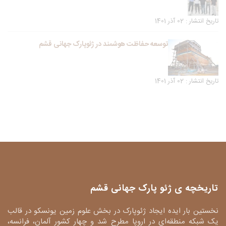
تاریخ انتشار : 02 آذر 1401
توسعه حفاظت هوشمند در ژئوپارک جهانی قشم
تاریخ انتشار : 02 آذر 1401
تاریخچه ی ژئو پارک جهانی قشم
نخستین بار ایده ایجاد ژئوپارک در بخش علوم زمین یونسکو در قالب
یک شبکه منطقه‌ای در اروپا مطرح شد و چهار کشور آلمان، فرانسه،