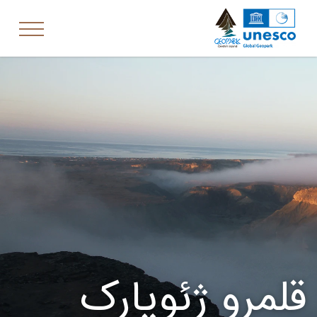
قلمرو ژئوپارک