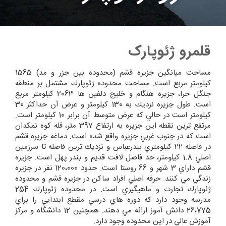
قلمرو ژئوپارک
مساحت ميانگين جزيره قشم (محدوده بين جزر و مد) 1565
كيلومتر مربع است. مساحت محدوده ژئوپارك مشتمل بر منطقه
جنگل حرا، جزيره هنگام و خليج دلفين ها 2063 كيلومتر مربع
است. طول جزيره نزديك به 130 كيلومتر و عرض آن حداكثر 30
كيلومتر است در حالي كه عرض متوسط آن برابر 10 كيلومتر است.
مرتفع ترين نقطه اين جزيره به ارتفاع 397 متر، قله كوه نمكدان
است كه در جنوب غربي جزيره واقع شده است. دماغه جزيره قشم
در فاصله 22 كيلومتري بندرعباس و نزديك ترين فاصله تا سرزمين
اصلي 1.8 كيلومتر، حد فاصل لافت قديم و بندر پهل است. جزيره
قشم داراي 3 شهر و 66 روستا است. حدود 120،000 نفر در جزيره
زندگي مي كنند. حرفه اصلي افراد ساكن در جزيره قشم و محدوده
ژئوپارك تجارت و ماهيگيري است. در محدوده ژئوپارك 254
مدرسه وجود دارد كه دوره هاي درسي مقطع ابتدايي را براي
26،775 دانش آموز ارائه مي دهند. همچنين 12 دانشگاه و مركز
آموزش عالي در اين محدوده وجود دارد.