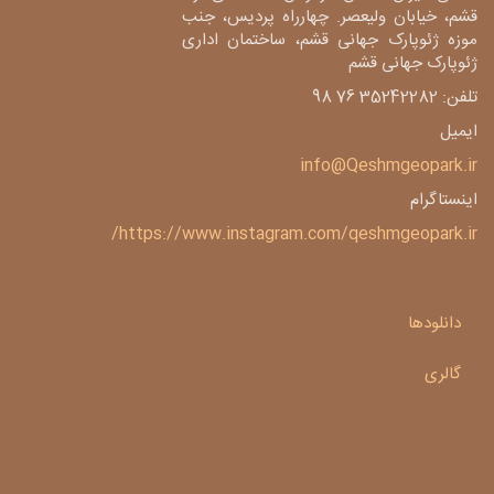
قشم، خیابان ولیعصر. چهارراه پردیس، جنب
موزه ژئوپارک جهانی قشم، ساختمان اداری
ژئوپارک جهانی قشم
تلفن: 35242282 76 98
ایمیل
info@Qeshmgeopark.ir
اینستاگرام
https://www.instagram.com/qeshmgeopark.ir/
دانلودها
گالری