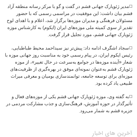
◻️
مدیر ژئوپارک جهانی قشم در گفت و گو با مرکز رسانه منطقه آزاد
قشم بیان داشت: این موفقیت در مراسمی رسمی که با حضور
مسئولان فرهنگی و مدیران موزه‌ها برگزار شد، اعلام و با اهدای لوح
تقدیر از سوی کمیته ملی موزه‌های ایران (ایکوم) به کارشناس موزه
.
ژئوپارک جهانی قشم، مورد تجلیل قرار گرفت
◻️
سجاد اشگرف ادامه داد: پیش‌تر نیز سیداحمد محیط طباطبایی،
رئیس ایکوم ایران، در پیام رسمی خود به مناسبت روز جهانی موزه با
شعار «آینده موزه‌ها در جوامع به‌سرعت در حال تغییر»، از موزه
ژئوپارک قشم به‌عنوان نمونه‌ای موفق در بهره‌گیری از ظرفیت‌های
موزه‌ای برای توسعه جامعه، توانمندسازی بومیان و معرفی میراث
.
طبیعی یاد کرده بود
◻️
به گفته وی، موزه ژئوپارک جهانی قشم یکی از موزه‌های فعال و
تأثیرگذار در حوزه آموزش، فرهنگ‌سازی و جذب مشارکت مردمی در
.
جزیره قشم به شمار می‌رود
آخرین های اخبار