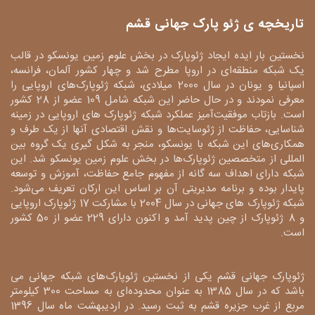
تاریخچه ی ژئو پارک جهانی قشم
نخستین بار ایده ایجاد ژئوپارک در بخش علوم زمین یونسکو در قالب
یک شبکه منطقه‌ای در اروپا مطرح شد و چهار کشور آلمان، فرانسه،
اسپانیا و یونان در سال 2000 میلادی، شبکه ژئوپارک‌های اروپایی را
معرفی نمودند و در حال حاضر این شبکه شامل 109 عضو از 28 کشور
است. بازتاب موفقیت‌آمیز عملکرد شبکه ژئوپارک های اروپایی در زمینه
شناسایی، حفاظت از ژئوسایت‌ها و نقش اقتصادی آنها از یک طرف و
همکاری‌های این شبکه با یونسکو، منجر به شکل گیری یک گروه بین
المللی از متخصصین ژئوپارک‌ها در بخش علوم زمین یونسکو شد. این
شبکه دارای اهداف سه گانه از مفهوم جامع حفاظت، آموزش و توسعه
پایدار بوده و برنامه مدیریتی آن بر اساس این ارکان تعریف می‌شود.
شبکه ژئوپارک های جهانی در سال 2004 با مشارکت 17 ژئوپارک اروپایی
و 8 ژئوپارک از چین پدید آمد و اکنون دارای 229 عضو از 50 کشور
است.
ژئوپارک جهانی قشم یکی از نخستین ژئوپارک‌های شبکه جهانی می
باشد که در سال 1385 به عنوان محدوده‌ای به مساحت 300 کیلومتر
مربع از غرب جزیره قشم به ثبت رسید. در اردیبهشت ماه سال 1396