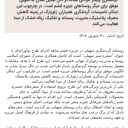
گردشگری پایدار طراحی شده، در حال تبدیل شدن به الگویی
موفق برای دیگر روستاهای جزیره قشم است. در چارچوب این
ابتکار، تاسیسات گردشگری همیاران ژئوپارک در زمینه کاهش
مصرف پلاستیک، مدیریت پسماند و تفکیک زباله خشک از مبدا
فعالیت می‌کنند.
تاریخ انتشار : 30 شهریور 1403
روستای گردشگری سهیلی در جزیره قشم شاهد اجرای طرح نوآورانه‌ای با
عنوان "سفره سبز سهیلی" است که حاصل همکاری مشترک شورای اسلامی
روستا و مدیریت ژئوپارک جهانی قشم می‌باشد. این طرح که با هدف مقابله با
معضل پسماند و توسعه گردشگری پایدار طراحی شده، در حال تبدیل شدن به
الگویی موفق برای دیگر روستاهای جزیره قشم است. در چارچوب این ابتکار،
تاسیسات گردشگری همیاران ژئوپارک در زمینه کاهش مصرف پلاستیک،
مدیریت پسماند و تفکیک زباله خشک از مبدا فعالیت می‌کنند.
یکی از بارزترین ویژگی‌های این طرح، ترویج استفاده از سفره‌های حصیری
سنتی معروف به "بادیل" و ظروف ساخته شده از مواد گیاهی به جای
محصولات پلاستیکی یکبار مصرف است. این اقدام نه تنها به کاهش چشمگیر
حجم زباله‌های غیرقابل تجزیه منجر شده، بلکه موجب احیای صنایع دستی
بومی و ایجاد اشتغال برای زنان روستای سهیلی نیز گردیده است. سفره‌های
بادیل که از برگ درخت نخل ساخته می‌شوند، به نمادی از فرهنگ اصیل جزیره
و تعهد زیست محیطی تبدیل شده‌اند.
در بخش مدیریت پسماند، این طرح با استقرار سیستم تفکیک زباله از مبدا در