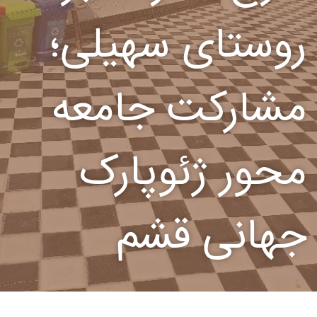
روستای سهیلی؛
مشارکت جامعه
محور ژئوپارک
جهانی قشم