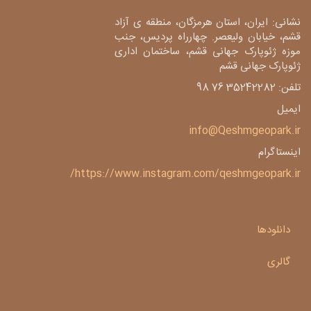
نشانی: ایران، استان هرمزگان، منطقه ی آزاد
قشم، خیابان ولیعصر. چهارراه پردیس، جنب
موزه ژئوپارک جهانی قشم، ساختمان اداری
ژئوپارک جهانی قشم
تلفن: 35242282 76 98
ایمیل
info@Qeshmgeopark.ir
اینستاگرام
https://www.instagram.com/qeshmgeopark.ir/
دانلودها
گالری