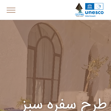
طرح سفره سبز