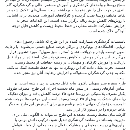
سطح روستا و واحد‌های گردشگری و آموزش مستمر اهالی و گردشگران، گام
بلندی در جهت حل چالش دفع زباله برداشته است. سطل‌های تفکیک شده در
نقاط مختلف روستا نصب گردیده و کارگاه‌های آموزشی متعددی برای آشنایی
با روش‌های کاهش تولید زباله برگزار شده است. این اقدامات منجر به
افزایش مشارکت جامعه محلی در حفظ محیط زیست و کاهش قابل توجه
آلودگی خاک شده است.
تاسیسات گردشگری مشارکت کننده در این طرح که شامل رستوران‌های
دریایی، اقامتگاه‌های بوم‌گردی و مراکز عرضه صنایع دستی می‌شوند، با رعایت
اصول توسعه پایدار و دریافت نشان "ستاره سبز سهیل"، مورد تشویق قرار
می‌گیرند. این مراکز موظف به کاهش مصرف پلاستیک، استفاده از مواد قابل
بازیافت و آموزش کارکنان و میهمانان در زمینه حفاظت از محیط زیست
هستند. تجربه نشان داده که این رویکرد نه تنها به حفظ طبیعت کمک می‌کند،
بلکه به جذب گردشگران مسئولانه و افزایش رضایت آنان نیز منجر شده
است.
طرح سفره سبز سهیلی تاکنون نتایج قابل توجهی در پی داشته است. بر
اساس آمارهای رسمی، در شش ماه نخست اجرای این طرح، مصرف ظروف
یکبار مصرف پلاستیکی در روستا حدود ۲۵ درصد کاهش یافته و میزان تفکیک
زباله‌های خشک به بیش از ۴۵ درصد رسیده است. این موفقیت‌ها موجب شده
تا مدیریت ژئوپارک جهانی قشم برنامه‌ریزی برای گسترش این طرح به دیگر
نقاط جزیره را در دستور کار قرار دهد.
کارشناسان محیط زیست معتقدند این طرح می‌تواند به الگویی ملی برای
مدیریت پسماند در مقاصد گردشگری تبدیل شود. ترکیب دانش بومی با
نوآوری‌های زیست محیطی و مشارکت فعال جامعه محلی، از جمله عوامل
کلیدی موفقیت این ابتکار عمل به شمار می‌رود. با تداوم این روند، روستای