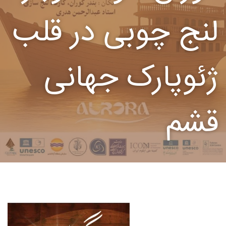
لنج چوبی در قلب
ژئوپارک جهانی
قشم