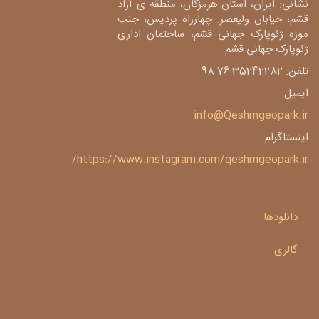
نشانی: ایران، استان هرمزگان، منطقه ی آزاد
قشم، خیابان ولیعصر. چهارراه پردیس، جنب
موزه ژئوپارک جهانی قشم، ساختمان اداری
ژئوپارک جهانی قشم
تلفن: 35242282 76 98
ایمیل
info@Qeshmgeopark.ir
اینستاگرام
https://www.instagram.com/qeshmgeopark.ir/
دانلودها
گالری