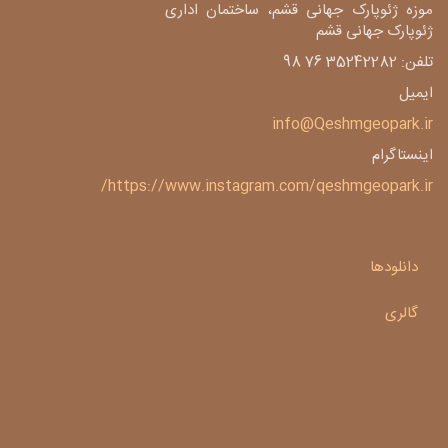
موزه ژئوپارک جهانی قشم، ساختمان اداری
ژئوپارک جهانی قشم
تلفن: 35242282 76 98
ایمیل
info@Qeshmgeopark.ir
اینستاگرام
https://www.instagram.com/qeshmgeopark.ir/
دانلودها
گالری