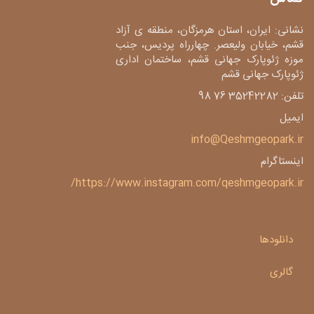
نشانی: ایران، استان هرمزگان، منطقه ی آزاد
قشم، خیابان ولیعصر. چهارراه پردیس، جنب
موزه ژئوپارک جهانی قشم، ساختمان اداری
ژئوپارک جهانی قشم
تلفن: 35242282 76 98
ایمیل
info@Qeshmgeopark.ir
اینستاگرام
https://www.instagram.com/qeshmgeopark.ir/
دانلودها
گالری