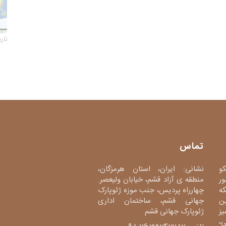
تاریخ 
تماس
کو
نشانی: ایران، استان هرمزگان،
ور
منطقه ی آزاد قشم، خیابان ولیعصر.
دی، شبکه
چهارراه پردیس، جنب موزه ژئوپارک
ین
جهانی قشم، ساختمان اداری
میز
ژئوپارک جهانی قشم
،