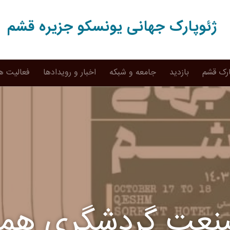
ژئوپارک جهانی یونسکو جزیره قشم
ارک قشم
بازدید
جامعه و شبکه
اخبار و رویدادها
فعالیت ه
عت گردشگری همسن