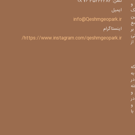
تلفن: 35242282 76 98
و
ایمیل
ک
ین
info@Qeshmgeopark.ir
مع
اینستاگرام
بر
ی
https://www.instagram.com/qeshmgeopark.ir/
 ژئوپارک از
ه
ی به
در
فته
و
در
و
از با