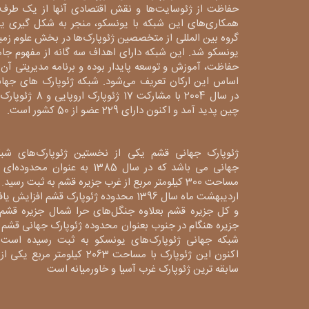
حفاظت از ژئوسایت‌ها و نقش اقتصادی آنها از یک طرف 
همکاری‌های این شبکه با یونسکو، منجر به شکل گیری ی
گروه بین المللی از متخصصین ژئوپارک‌ها در بخش علوم زم
یونسکو شد. این شبکه دارای اهداف سه گانه از مفهوم جا
حفاظت، آموزش و توسعه پایدار بوده و برنامه مدیریتی آن 
اساس این ارکان تعریف می‌شود. شبکه ژئوپارک های جهان
در سال 2004 با مشارکت 17 ژئوپارک اروپایی و 8
چین پدید آمد و اکنون دارای 229 عضو از 50 کشور است.
ژئوپارک جهانی قشم یکی از نخستین ژئوپارک‌های شبک
جهانی می باشد که در سال 1385 به عنوان محدوده‌ا
مساحت 300 کیلومتر مربع از غرب جزیره قشم به ثبت رسید. 
اردیبهشت ماه سال 1396 محدوده ژئوپارک قشم افزایش یا
و کل جزیره قشم بعلاوه جنگل‌های حرا شمال جزیره قشم 
جزیره هنگام در جنوب بعنوان محدوده ژئوپارک جهانی قشم 
شبکه جهانی ژئوپارک‌های یونسکو به ثبت رسیده است 
اکنون این ژئوپارک با مساحت 2063 کیلومتر مربع یکی 
سابقه ترین ژئوپارک غرب آسیا و خاورمیانه است