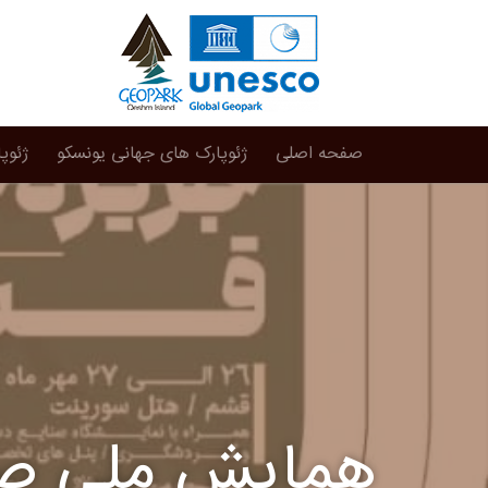
صفحه اصلی
ژئوپارک های جهانی یونسکو
ژئوپ
همایش ملی صن