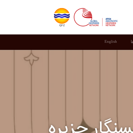
ا
English
گار جزیره