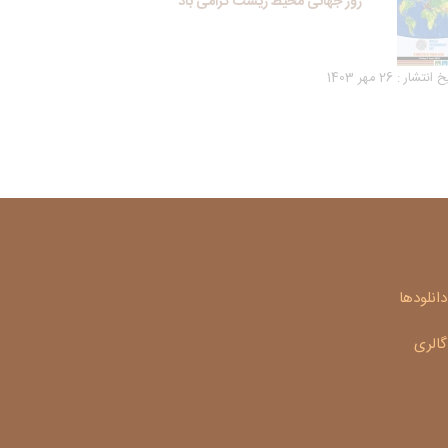
روز جهانی محیط زیست گرامی باد
انتشار : 26 مهر 1403
دانلودها
گالری