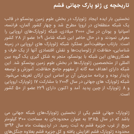
تاریخچه ی ژئو پارک جهانی قشم
نخستین بار ایده ایجاد ژئوپارک در بخش علوم زمین یونسکو در قالب
یک شبکه منطقه‌ای در اروپا مطرح شد و چهار کشور آلمان، فرانسه،
اسپانیا و یونان در سال 2000 میلادی، شبکه ژئوپارک‌های اروپایی را
معرفی نمودند و در حال حاضر این شبکه شامل 109 عضو از 28 کشور
است. بازتاب موفقیت‌آمیز عملکرد شبکه ژئوپارک های اروپایی در زمینه
شناسایی، حفاظت از ژئوسایت‌ها و نقش اقتصادی آنها از یک طرف و
همکاری‌های این شبکه با یونسکو، منجر به شکل گیری یک گروه بین
المللی از متخصصین ژئوپارک‌ها در بخش علوم زمین یونسکو شد. این
شبکه دارای اهداف سه گانه از مفهوم جامع حفاظت، آموزش و توسعه
پایدار بوده و برنامه مدیریتی آن بر اساس این ارکان تعریف می‌شود.
شبکه ژئوپارک های جهانی در سال 2004 با مشارکت 17 ژئوپارک اروپایی
و 8 ژئوپارک از چین پدید آمد و اکنون دارای 229 عضو از 50 کشور
است.
ژئوپارک جهانی قشم یکی از نخستین ژئوپارک‌های شبکه جهانی می
باشد که در سال 1385 به عنوان محدوده‌ای به مساحت 300 کیلومتر
مربع از غرب جزیره قشم به ثبت رسید. در اردیبهشت ماه سال 1396
محدوده ژئوپارک قشم افزایش یافته و کل جزیره قشم بعلاوه جنگل‌های