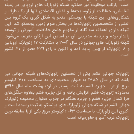
است. بازتاب موفقیت‌آمیز عملکرد شبکه ژئوپارک های اروپایی در زمینه
شناسایی، حفاظت از ژئوسایت‌ها و نقش اقتصادی آنها از یک طرف و
همکاری‌های این شبکه با یونسکو، منجر به شکل گیری یک گروه بین
المللی از متخصصین ژئوپارک‌ها در بخش علوم زمین یونسکو شد. این
شبکه دارای اهداف سه گانه از مفهوم جامع حفاظت، آموزش و توسعه
پایدار بوده و برنامه مدیریتی آن بر اساس این ارکان تعریف می‌شود.
شبکه ژئوپارک های جهانی در سال 2004 با مشارکت 17 ژئوپارک اروپایی
و 8 ژئوپارک از چین پدید آمد و اکنون دارای 229 عضو از 50 کشور
است.
ژئوپارک جهانی قشم یکی از نخستین ژئوپارک‌های شبکه جهانی می
باشد که در سال 1385 به عنوان محدوده‌ای به مساحت 300 کیلومتر
مربع از غرب جزیره قشم به ثبت رسید. در اردیبهشت ماه سال 1396
محدوده ژئوپارک قشم افزایش یافته و کل جزیره قشم بعلاوه جنگل‌های
حرا شمال جزیره قشم و جزیره هنگام در جنوب بعنوان محدوده ژئوپارک
جهانی قشم در شبکه جهانی ژئوپارک‌های یونسکو به ثبت رسیده است و
اکنون این ژئوپارک با مساحت 2063 کیلومتر مربع یکی از با سابقه ترین
ژئوپارک غرب آسیا و خاورمیانه است