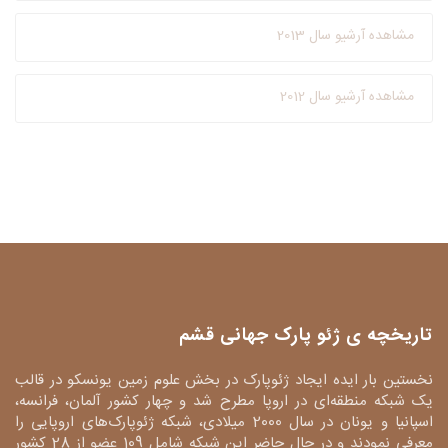
مشاهده آرشیو سال 2013
مشاهده آرشیو سال 2012
تاریخچه ی ژئو پارک جهانی قشم
نخستین بار ایده ایجاد ژئوپارک در بخش علوم زمین یونسکو در قالب
یک شبکه منطقه‌ای در اروپا مطرح شد و چهار کشور آلمان، فرانسه،
اسپانیا و یونان در سال 2000 میلادی، شبکه ژئوپارک‌های اروپایی را
معرفی نمودند و در حال حاضر این شبکه شامل 109 عضو از 28 کشور