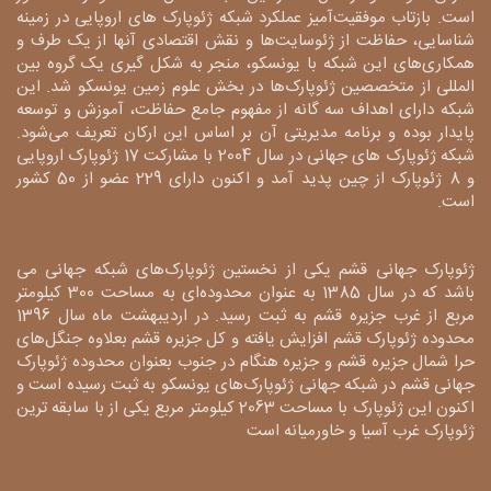
است. بازتاب موفقیت‌آمیز عملکرد شبکه ژئوپارک های اروپایی در زمینه
شناسایی، حفاظت از ژئوسایت‌ها و نقش اقتصادی آنها از یک طرف و
همکاری‌های این شبکه با یونسکو، منجر به شکل گیری یک گروه بین
المللی از متخصصین ژئوپارک‌ها در بخش علوم زمین یونسکو شد. این
شبکه دارای اهداف سه گانه از مفهوم جامع حفاظت، آموزش و توسعه
پایدار بوده و برنامه مدیریتی آن بر اساس این ارکان تعریف می‌شود.
شبکه ژئوپارک های جهانی در سال 2004 با مشارکت 17 ژئوپارک اروپایی
و 8 ژئوپارک از چین پدید آمد و اکنون دارای 229 عضو از 50 کشور
است.
ژئوپارک جهانی قشم یکی از نخستین ژئوپارک‌های شبکه جهانی می
باشد که در سال 1385 به عنوان محدوده‌ای به مساحت 300 کیلومتر
مربع از غرب جزیره قشم به ثبت رسید. در اردیبهشت ماه سال 1396
محدوده ژئوپارک قشم افزایش یافته و کل جزیره قشم بعلاوه جنگل‌های
حرا شمال جزیره قشم و جزیره هنگام در جنوب بعنوان محدوده ژئوپارک
جهانی قشم در شبکه جهانی ژئوپارک‌های یونسکو به ثبت رسیده است و
اکنون این ژئوپارک با مساحت 2063 کیلومتر مربع یکی از با سابقه ترین
ژئوپارک غرب آسیا و خاورمیانه است