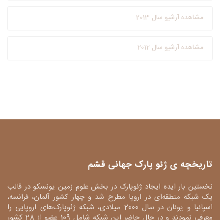
مشاهده آرشیو سال 2013
مشاهده آرشیو سال 2012
تاریخچه ی ژئو پارک جهانی قشم
نخستین بار ایده ایجاد ژئوپارک در بخش علوم زمین یونسکو در قالب
یک شبکه منطقه‌ای در اروپا مطرح شد و چهار کشور آلمان، فرانسه،
اسپانیا و یونان در سال 2000 میلادی، شبکه ژئوپارک‌های اروپایی را
معرفی نمودند و در حال حاضر این شبکه شامل 109 عضو از 28 کشور