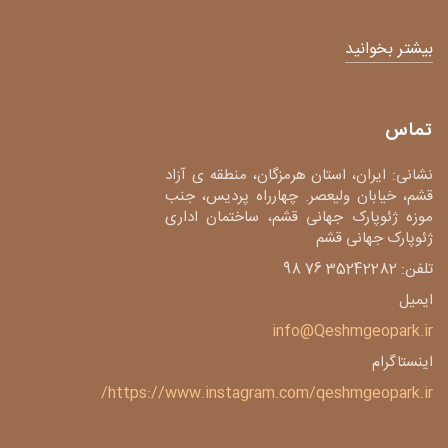
بیشتر بخوانید
تماس
نشانی: ایران، استان هرمزگان، منطقه ی آزاد
قشم، خیابان ولیعصر. چهارراه پردیس، جنب
موزه ژئوپارک جهانی قشم، ساختمان اداری
ژئوپارک جهانی قشم
تلفن: 35242282 76 98
ایمیل
info@Qeshmgeopark.ir
اینستاگرام
https://www.instagram.com/qeshmgeopark.ir/