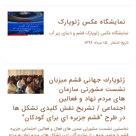
نمایشگاه عکس ژئوپارک
نمایشگاه عکس ژئوپارک قشم و دنیای زیر آب
تاریخ انتشار : 05 مرداد 1396
ژئوپارك جهانی قشم ميزبان
نشست مشورتی سازمان
های مردم نهاد و فعالین
اجتماعی / تشریح نقش کلیدی تشکل ها
در طرح "قشم جزيره اي برای كودكان"
نخستین نشست مشورتی سمن های فعال و فعالین اجتماعی جزیره
قشم با حضور جمعی از نمایندگان این تشکل های مردم نهاد به ویژه