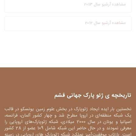
مشاهده آرشیو سال 2013
مشاهده آرشیو سال 2012
تاریخچه ی ژئو پارک جهانی قشم
نخستین بار ایده ایجاد ژئوپارک در بخش علوم زمین یونسکو در قالب
یک شبکه منطقه‌ای در اروپا مطرح شد و چهار کشور آلمان، فرانسه،
اسپانیا و یونان در سال 2000 میلادی، شبکه ژئوپارک‌های اروپایی را
معرفی نمودند و در حال حاضر این شبکه شامل 109 عضو از 28 کشور
است. بازتاب موفقیت‌آمیز عملکرد شبکه ژئوپارک های اروپایی در زمینه