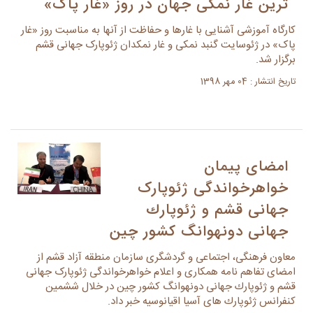
ترین غار نمکی جهان در روز «غار پاک»
کارگاه آموزشی آشنایی با غارها و حفاظت از آنها به مناسبت روز «غار
پاک» در ژئوسایت گنبد نمکی و غار نمکدان ژئوپارک جهانی قشم
برگزار شد.
تاریخ انتشار : 04 مهر 1398
امضای پیمان
خواهرخواندگی ژئوپارک
جهانی قشم و ژئوپارك
جهانی دونهوانگ کشور چین
معاون فرهنگی، اجتماعی و گردشگری سازمان منطقه آزاد قشم از
امضای تفاهم نامه همکاری و اعلام خواهرخواندگی ژئوپارک جهانی
قشم و ژئوپارك جهانی دونهوانگ کشور چین در خلال ششمین
کنفرانس ژئوپارك های آسیا اقیانوسیه خبر داد.