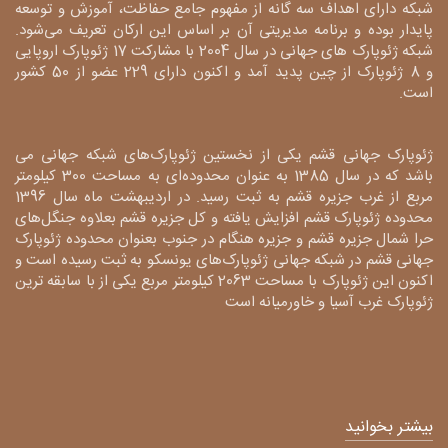
شبکه دارای اهداف سه گانه از مفهوم جامع حفاظت، آموزش و توسعه
پایدار بوده و برنامه مدیریتی آن بر اساس این ارکان تعریف می‌شود.
شبکه ژئوپارک های جهانی در سال 2004 با مشارکت 17 ژئوپارک اروپایی
و 8 ژئوپارک از چین پدید آمد و اکنون دارای 229 عضو از 50 کشور
است.
ژئوپارک جهانی قشم یکی از نخستین ژئوپارک‌های شبکه جهانی می
باشد که در سال 1385 به عنوان محدوده‌ای به مساحت 300 کیلومتر
مربع از غرب جزیره قشم به ثبت رسید. در اردیبهشت ماه سال 1396
محدوده ژئوپارک قشم افزایش یافته و کل جزیره قشم بعلاوه جنگل‌های
حرا شمال جزیره قشم و جزیره هنگام در جنوب بعنوان محدوده ژئوپارک
جهانی قشم در شبکه جهانی ژئوپارک‌های یونسکو به ثبت رسیده است و
اکنون این ژئوپارک با مساحت 2063 کیلومتر مربع یکی از با سابقه ترین
ژئوپارک غرب آسیا و خاورمیانه است
بیشتر بخوانید