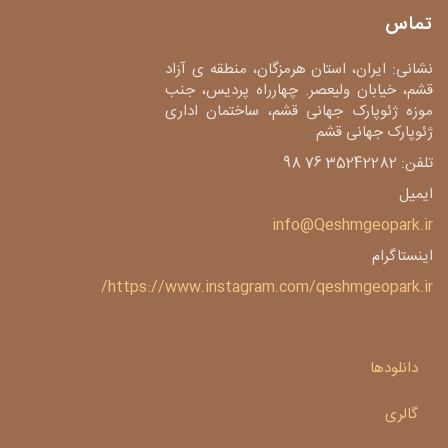
تماس
نشانی: ایران، استان هرمزگان، منطقه ی آزاد
قشم، خیابان ولیعصر. چهارراه پردیس، جنب
موزه ژئوپارک جهانی قشم، ساختمان اداری
ژئوپارک جهانی قشم
تلفن: 35242282 76 98
ایمیل
info@Qeshmgeopark.ir
اینستاگرام
https://www.instagram.com/qeshmgeopark.ir/
دانلودها
گالری