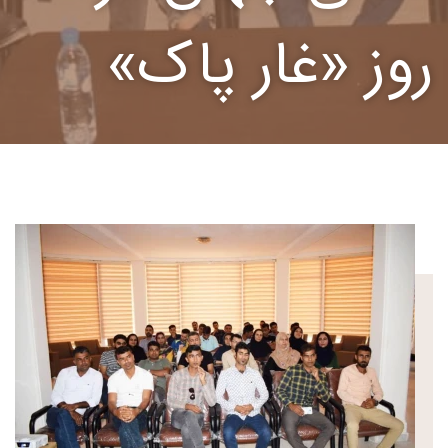
روز «غار پاک»