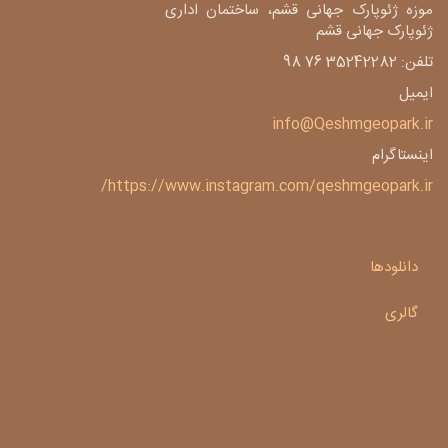
موزه ژئوپارک جهانی قشم، ساختمان اداری
ژئوپارک جهانی قشم
تلفن: 35242282 76 98
ایمیل
info@Qeshmgeopark.ir
اینستاگرام
https://www.instagram.com/qeshmgeopark.ir/
دانلودها
گالری