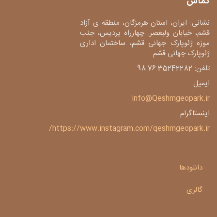
تماس
نشانی: ایران، استان هرمزگان، منطقه ی آزاد
قشم، خیابان ولیعصر. چهارراه پردیس، جنب
موزه ژئوپارک جهانی قشم، ساختمان اداری
ژئوپارک جهانی قشم
تلفن: 35242282 76 98
ایمیل
info@Qeshmgeopark.ir
اینستاگرام
https://www.instagram.com/qeshmgeopark.ir/
دانلودها
گالری