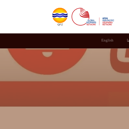
ا
English