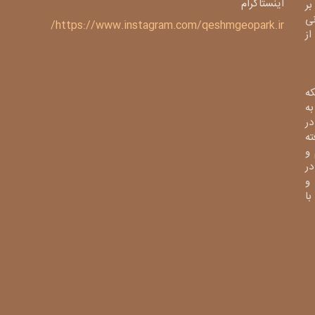
اینستاگرام
بر
ی
https://www.instagram.com/qeshmgeopark.ir/
 ژئوپارک از
ه
ی به
در
فته
و
در
و
از با