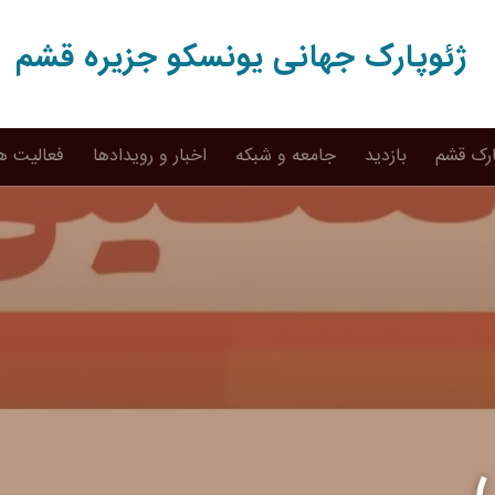
ژئوپارک جهانی یونسکو جزیره قشم
ارک قشم
بازدید
جامعه و شبکه
اخبار و رویدادها
فعالیت ه