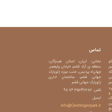
تماس
کو
نشانی: ایران، استان هرمزگان،
ور
منطقه ی آزاد قشم، خیابان ولیعصر.
دی، شبکه
چهارراه پردیس، جنب موزه ژئوپارک
ین
جهانی قشم، ساختمان اداری
میز
ژئوپارک جهانی قشم
،
تلفن: 35242282 76 98
و
ایمیل
ک
ین
info@Qeshmgeopark.ir
مع