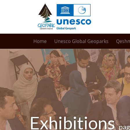
Home
Unesco Global Geoparks
Qesh
Exhibitions
pa