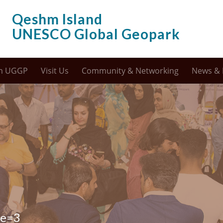
Qeshm Island
UNESCO Global Geopark
m UGGP
Visit Us
Community & Networking
News & 
ge=3