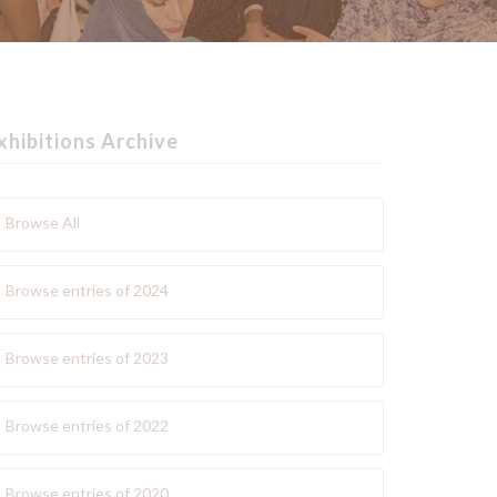
xhibitions Archive
Browse All
Browse entries of 2024
Browse entries of 2023
Browse entries of 2022
Browse entries of 2020