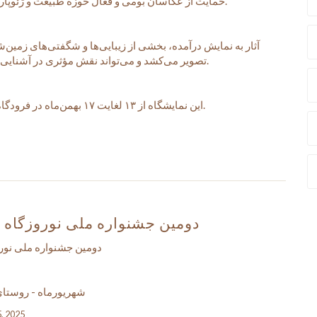
حمایت از عکاسان بومی و فعال حوزه طبیعت و ژئوپارک برگزار می‌شود.
آثار به نمایش درآمده، بخشی از زیبایی‌ها و شگفتی‌های زمین
تصویر می‌کشد و می‌تواند نقش مؤثری در آشنایی گردشگران داخلی و خارجی با این ظرفیت‌ها داشته باشد.
این نمایشگاه از ۱۳ لغایت ۱۷ بهمن‌ماه در فرودگاه بین‌المللی قشم دایر بوده و بازدید برای عموم آزاد است.
دومین جشنواره ملی نوروزگاه
دومین جشنواره ملی نور
شهریورماه - روستای دیر
5, 2025