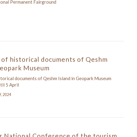
ional Permanent Fairground
 of historical documents of Qeshm
 Geopark Museum
istorical documents of Qeshm Island in Geopark Museum
il 5 April
9, 2024
 National Conference of the tourism