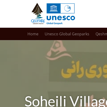
Home
Unesco Global Geoparks
Qesh
Soheili Villa