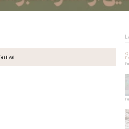
L
Qe
Festival
Pe
Pu
Pu