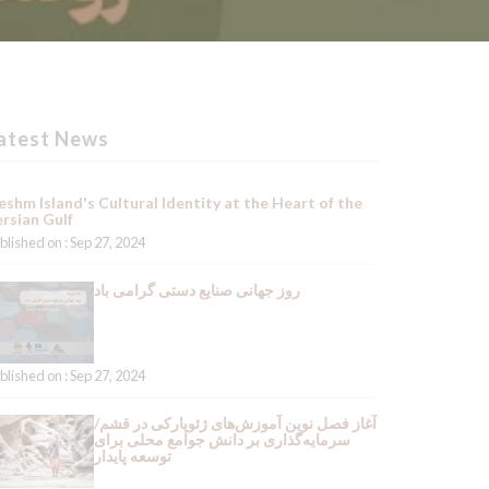
atest News
shm Island's Cultural Identity at the Heart of the
rsian Gulf
blished on : Sep 27, 2024
روز جهانی صنایع دستی گرامی باد
blished on : Sep 27, 2024
آغاز فصل نوین آموزش‌های ژئوپارکی در قشم/
سرمایه‌گذاری بر دانش جوامع محلی برای
توسعه پایدار