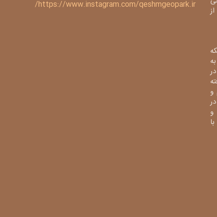
ی
https://www.instagram.com/qeshmgeopark.ir/
 ژئوپارک از
ه
ی به
در
فته
و
در
و
از با