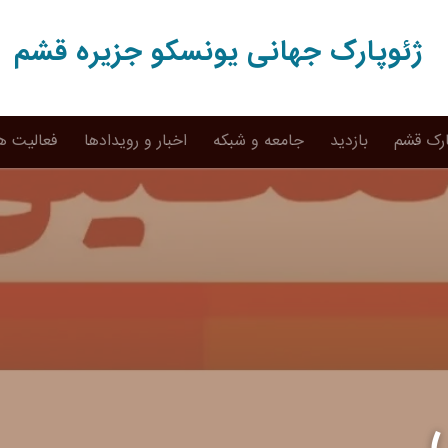
ژئوپارک جهانی یونسکو جزیره قشم
ارک قشم
بازدید
جامعه و شبکه
اخبار و رویدادها
فعالیت ه