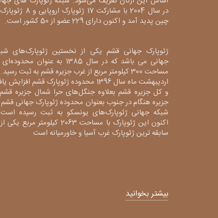
اساس این ارکان تعریف می‌شود. شبکه ژئوپارک های جهان
در سال 2004 با مشارکت 17 ژئوپارک اروپایی و 8
چین پدید آمد و اکنون دارای 229 عضو از 50 کشور است.
ژئوپارک جهانی قشم یکی از نخستین ژئوپارک‌های شبک
جهانی می باشد که در سال 1385 به عنوان محدوده‌ا
مساحت 300 کیلومتر مربع از غرب جزیره قشم به ثبت رسید. 
اردیبهشت ماه سال 1396 محدوده ژئوپارک قشم افزایش یا
و کل جزیره قشم بعلاوه جنگل‌های حرا شمال جزیره قشم 
جزیره هنگام در جنوب بعنوان محدوده ژئوپارک جهانی قشم 
شبکه جهانی ژئوپارک‌های یونسکو به ثبت رسیده است 
اکنون این ژئوپارک با مساحت 2063 کیلومتر مربع یکی 
سابقه ترین ژئوپارک غرب آسیا و خاورمیانه است
بیشتر بخوانید