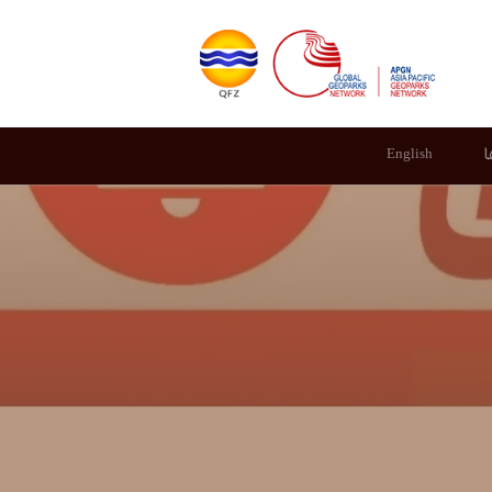
ا
English