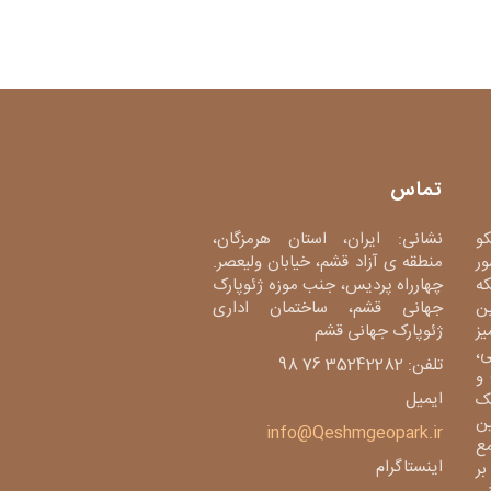
تماس
کو
نشانی: ایران، استان هرمزگان،
ور
منطقه ی آزاد قشم، خیابان ولیعصر.
دی، شبکه
چهارراه پردیس، جنب موزه ژئوپارک
ین
جهانی قشم، ساختمان اداری
میز
ژئوپارک جهانی قشم
،
تلفن: 35242282 76 98
و
ایمیل
ک
ین
info@Qeshmgeopark.ir
مع
اینستاگرام
بر