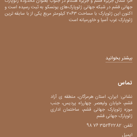
حرا شمال جزیره قشم و جزیره هنگام در جنوب بعنوان محدوده ژئوپارک
جهانی قشم در شبکه جهانی ژئوپارک‌های یونسکو به ثبت رسیده است و
اکنون این ژئوپارک با مساحت 2063 کیلومتر مربع یکی از با سابقه ترین
ژئوپارک غرب آسیا و خاورمیانه است
بیشتر بخوانید
تماس
نشانی: ایران، استان هرمزگان، منطقه ی آزاد
قشم، خیابان ولیعصر. چهارراه پردیس، جنب
موزه ژئوپارک جهانی قشم، ساختمان اداری
ژئوپارک جهانی قشم
تلفن: 35242282 76 98
ایمیل