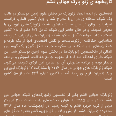
تاریخچه ی ژئو پارک جهانی قشم
نخستین بار ایده ایجاد ژئوپارک در بخش علوم زمین یونسکو در قالب
یک شبکه منطقه‌ای در اروپا مطرح شد و چهار کشور آلمان، فرانسه،
اسپانیا و یونان در سال 2000 میلادی، شبکه ژئوپارک‌های اروپایی را
معرفی نمودند و در حال حاضر این شبکه شامل 109 عضو از 28 کشور
است. بازتاب موفقیت‌آمیز عملکرد شبکه ژئوپارک های اروپایی در زمینه
شناسایی، حفاظت از ژئوسایت‌ها و نقش اقتصادی آنها از یک طرف و
همکاری‌های این شبکه با یونسکو، منجر به شکل گیری یک گروه بین
المللی از متخصصین ژئوپارک‌ها در بخش علوم زمین یونسکو شد. این
شبکه دارای اهداف سه گانه از مفهوم جامع حفاظت، آموزش و توسعه
پایدار بوده و برنامه مدیریتی آن بر اساس این ارکان تعریف می‌شود.
شبکه ژئوپارک های جهانی در سال 2004 با مشارکت 17 ژئوپارک اروپایی
و 8 ژئوپارک از چین پدید آمد و اکنون دارای 229 عضو از 50 کشور
است.
ژئوپارک جهانی قشم یکی از نخستین ژئوپارک‌های شبکه جهانی می
باشد که در سال 1385 به عنوان محدوده‌ای به مساحت 300 کیلومتر
مربع از غرب جزیره قشم به ثبت رسید. در اردیبهشت ماه سال 1396
محدوده ژئوپارک قشم افزایش یافته و کل جزیره قشم بعلاوه جنگل‌های