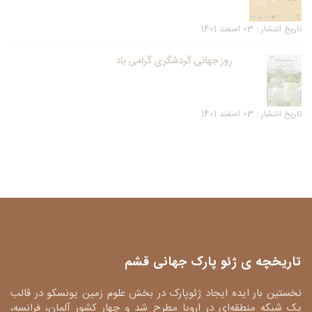
تاریخ انتشار : 03 اسفند 1401
روز جهانی گردشگری گرامی باد
تاریخ انتشار : 03 اسفند 1401
تاریخچه ی ژئو پارک جهانی قشم
نخستین بار ایده ایجاد ژئوپارک در بخش علوم زمین یونسکو در قالب
یک شبکه منطقه‌ای در اروپا مطرح شد و چهار کشور آلمان، فرانسه،