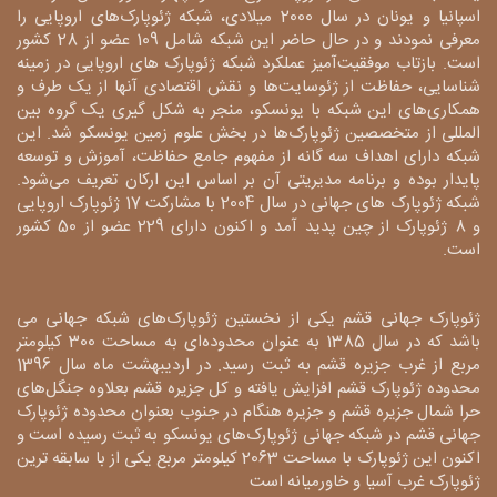
اسپانیا و یونان در سال 2000 میلادی، شبکه ژئوپارک‌های اروپایی را
معرفی نمودند و در حال حاضر این شبکه شامل 109 عضو از 28 کشور
است. بازتاب موفقیت‌آمیز عملکرد شبکه ژئوپارک های اروپایی در زمینه
شناسایی، حفاظت از ژئوسایت‌ها و نقش اقتصادی آنها از یک طرف و
همکاری‌های این شبکه با یونسکو، منجر به شکل گیری یک گروه بین
المللی از متخصصین ژئوپارک‌ها در بخش علوم زمین یونسکو شد. این
شبکه دارای اهداف سه گانه از مفهوم جامع حفاظت، آموزش و توسعه
پایدار بوده و برنامه مدیریتی آن بر اساس این ارکان تعریف می‌شود.
شبکه ژئوپارک های جهانی در سال 2004 با مشارکت 17 ژئوپارک اروپایی
و 8 ژئوپارک از چین پدید آمد و اکنون دارای 229 عضو از 50 کشور
است.
ژئوپارک جهانی قشم یکی از نخستین ژئوپارک‌های شبکه جهانی می
باشد که در سال 1385 به عنوان محدوده‌ای به مساحت 300 کیلومتر
مربع از غرب جزیره قشم به ثبت رسید. در اردیبهشت ماه سال 1396
محدوده ژئوپارک قشم افزایش یافته و کل جزیره قشم بعلاوه جنگل‌های
حرا شمال جزیره قشم و جزیره هنگام در جنوب بعنوان محدوده ژئوپارک
جهانی قشم در شبکه جهانی ژئوپارک‌های یونسکو به ثبت رسیده است و
اکنون این ژئوپارک با مساحت 2063 کیلومتر مربع یکی از با سابقه ترین
ژئوپارک غرب آسیا و خاورمیانه است