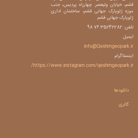
قشم، خیابان ولیعصر. چهارراه پردیس، جنب
موزه ژئوپارک جهانی قشم، ساختمان اداری
ژئوپارک جهانی قشم
تلفن: 35242282 76 98
ایمیل
info@Qeshmgeopark.ir
اینستاگرام
https://www.instagram.com/qeshmgeopark.ir/
دانلودها
گالری