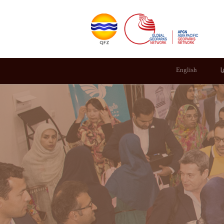
ا
English