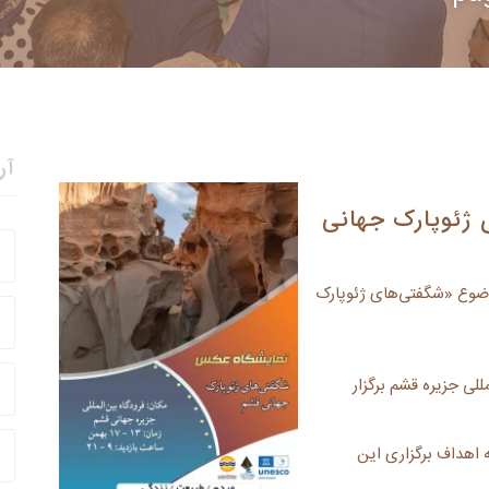
آر
 ژئوپارک جهانی
وضوع «شگفتی‌های ژئوپارک
للی جزیره قشم برگزار
ه اهداف برگزاری این