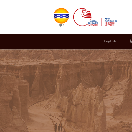
ا
English