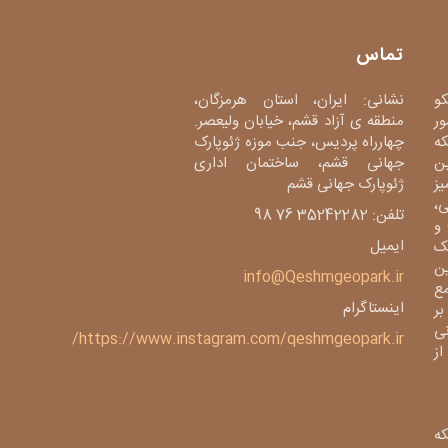
تماس
کو
نشانی: ایران، استان هرمزگان،
ور
منطقه ی آزاد قشم، خیابان ولیعصر.
دی، شبکه
چهارراه پردیس، جنب موزه ژئوپارک
ین
جهانی قشم، ساختمان اداری
میز
ژئوپارک جهانی قشم
،
تلفن: 35242282 76 98
و
ایمیل
ک
ین
info@Qeshmgeopark.ir
مع
اینستاگرام
بر
ی
https://www.instagram.com/qeshmgeopark.ir/
 ژئوپارک از
ه