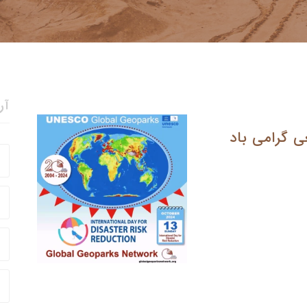
آر
ی گرامی باد