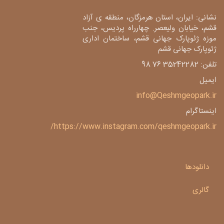
نشانی: ایران، استان هرمزگان، منطقه ی آزاد
قشم، خیابان ولیعصر. چهارراه پردیس، جنب
موزه ژئوپارک جهانی قشم، ساختمان اداری
ژئوپارک جهانی قشم
تلفن: 35242282 76 98
ایمیل
info@Qeshmgeopark.ir
اینستاگرام
https://www.instagram.com/qeshmgeopark.ir/
دانلودها
گالری