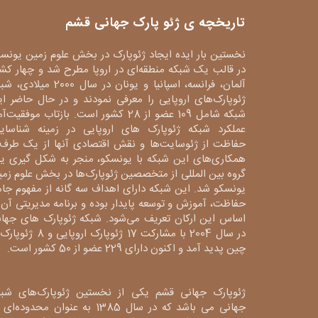
تاریخچه ی ژئو پارک جهانی قشم
نخستین بار ایده ایجاد ژئوپارک در بخش علوم زمین یونس
در قالب یک شبکه منطقه‌ای در اروپا مطرح شد و چهار کش
آلمان، فرانسه، اسپانیا و یونان در سال 2000 میلا
ژئوپارک‌های اروپایی را معرفی نمودند و در حال حاضر ا
شبکه شامل 109 عضو از 28 کشور است. بازتاب موفقیت‌آ
عملکرد شبکه ژئوپارک های اروپایی در زمینه شناسایی
حفاظت از ژئوسایت‌ها و نقش اقتصادی آنها از یک طرف 
همکاری‌های این شبکه با یونسکو، منجر به شکل گیری ی
گروه بین المللی از متخصصین ژئوپارک‌ها در بخش علوم زم
یونسکو شد. این شبکه دارای اهداف سه گانه از مفهوم جا
حفاظت، آموزش و توسعه پایدار بوده و برنامه مدیریتی آن 
اساس این ارکان تعریف می‌شود. شبکه ژئوپارک های جهان
در سال 2004 با مشارکت 17 ژئوپارک اروپایی و 8
چین پدید آمد و اکنون دارای 229 عضو از 50 کشور است.
ژئوپارک جهانی قشم یکی از نخستین ژئوپارک‌های شبک
جهانی می باشد که در سال 1385 به عنوان محدوده‌ا