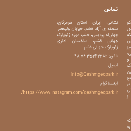
تماس
کو
نشانی: ایران، استان هرمزگان،
ور
منطقه ی آزاد قشم، خیابان ولیعصر.
دی، شبکه
چهارراه پردیس، جنب موزه ژئوپارک
ین
جهانی قشم، ساختمان اداری
میز
ژئوپارک جهانی قشم
،
تلفن: 35242282 76 98
و
ایمیل
ک
ین
info@Qeshmgeopark.ir
مع
اینستاگرام
بر
ی
https://www.instagram.com/qeshmgeopark.ir/
 ژئوپارک از
ه
ی به