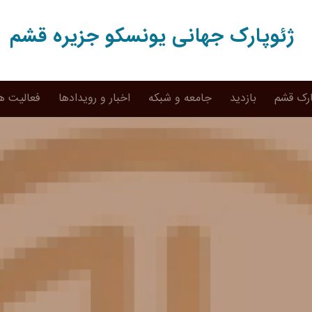
ژئوپارک جهانی یونسکو جزیره قشم
ارک قشم
بازدید
جامعه و شبکه
اخبار و رویدادها
فعالیت ه