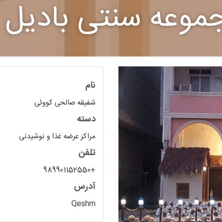
جموعه سنتی بادیل
نام
شفیقه صالحی کووئی
دسته
مراکز عرضه غذا و نوشیدنی
تلفن
+989901152550
آدرس
Qeshm