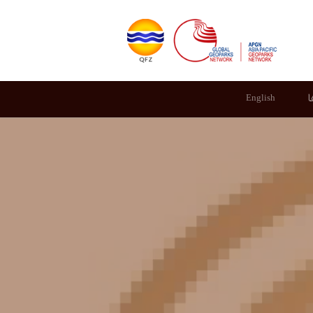
ا
English