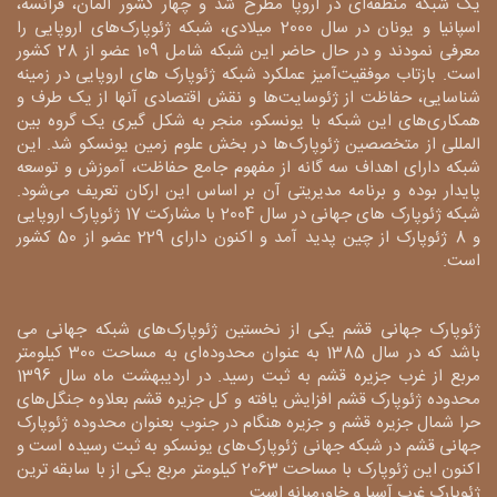
یک شبکه منطقه‌ای در اروپا مطرح شد و چهار کشور آلمان، فرانسه،
اسپانیا و یونان در سال 2000 میلادی، شبکه ژئوپارک‌های اروپایی را
معرفی نمودند و در حال حاضر این شبکه شامل 109 عضو از 28 کشور
است. بازتاب موفقیت‌آمیز عملکرد شبکه ژئوپارک های اروپایی در زمینه
شناسایی، حفاظت از ژئوسایت‌ها و نقش اقتصادی آنها از یک طرف و
همکاری‌های این شبکه با یونسکو، منجر به شکل گیری یک گروه بین
المللی از متخصصین ژئوپارک‌ها در بخش علوم زمین یونسکو شد. این
شبکه دارای اهداف سه گانه از مفهوم جامع حفاظت، آموزش و توسعه
پایدار بوده و برنامه مدیریتی آن بر اساس این ارکان تعریف می‌شود.
شبکه ژئوپارک های جهانی در سال 2004 با مشارکت 17 ژئوپارک اروپایی
و 8 ژئوپارک از چین پدید آمد و اکنون دارای 229 عضو از 50 کشور
است.
ژئوپارک جهانی قشم یکی از نخستین ژئوپارک‌های شبکه جهانی می
باشد که در سال 1385 به عنوان محدوده‌ای به مساحت 300 کیلومتر
مربع از غرب جزیره قشم به ثبت رسید. در اردیبهشت ماه سال 1396
محدوده ژئوپارک قشم افزایش یافته و کل جزیره قشم بعلاوه جنگل‌های
حرا شمال جزیره قشم و جزیره هنگام در جنوب بعنوان محدوده ژئوپارک
جهانی قشم در شبکه جهانی ژئوپارک‌های یونسکو به ثبت رسیده است و
اکنون این ژئوپارک با مساحت 2063 کیلومتر مربع یکی از با سابقه ترین
ژئوپارک غرب آسیا و خاورمیانه است