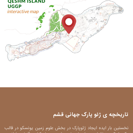
تاریخچه ی ژئو پارک جهانی قشم
نخستین بار ایده ایجاد ژئوپارک در بخش علوم زمین یونسکو در قالب