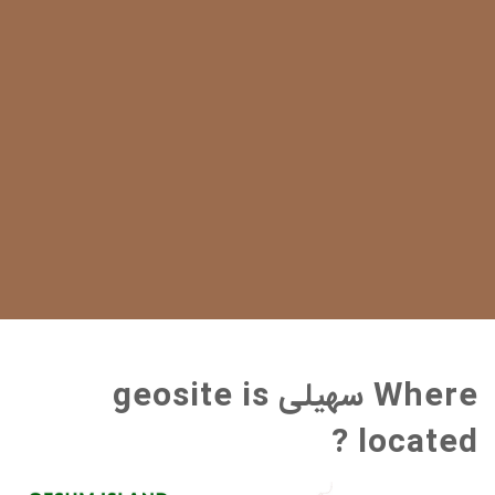
Where سهیلی geosite is
located ?