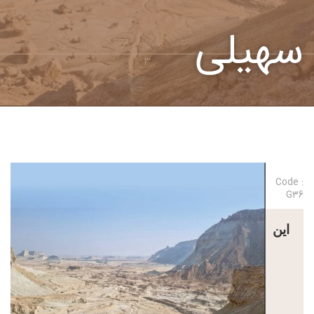
سهیلی
Code :
G36
این