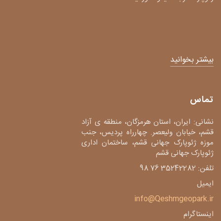
بیشتر بخوانید
تماس
نشانی: ایران، استان هرمزگان، منطقه ی آزاد
قشم، خیابان ولیعصر. چهارراه پردیس، جنب
موزه ژئوپارک جهانی قشم، ساختمان اداری
ژئوپارک جهانی قشم
تلفن: 35242282 76 98
ایمیل
info@Qeshmgeopark.ir
اینستاگرام