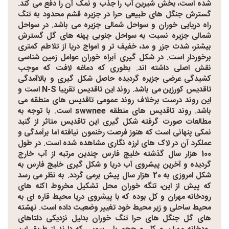
شده است، بخش شیرین آب را جذب و نمک آن را دفع می کند.
گسترش جنگل های طبیعی حرا در جزیره قشم محدود به تنگ
راه دریایی خوران و سواحل شمالی جزیره می باشد. در سواحل
شمالی جزیره نسبت به سواحل جنوبی پهنه های گل گسترش
بیشتر، شدت جزر و مد، خفیف تر و امواج دریا از تلاطم کمتری
برخوردار است. در شکل گیری آبراه خوران عوامل زمین شناسی
نقش اصلی داشته اند. بطوری که دماغه لافت که موجب
کشیدگی عرضی جزیره گردیده حاصل شکل گیری و بالاآمدگی
تاقدیس کورزین می باشد. روند این تاقدیس تقریبا N-S است و
این روند درست برخلاف روند عمومی تاقدیس های منطقه می
باشد. روند تاقدیس های منطقه swwnee است. با توجه به
مطالعات صورت گرفته شکل گیری این تاقدیس متاثر از گنبد
نمکی پنهانی است که هنوز فرصت رخنمون نیافته اما برآمدگی و
عملکرد آن در لاک های لرزه نگاری مشاهده شده است. در طول
100 هزار سال گذشته خلیج فارس چندین مرتبه از آب خارج
گردیده و آخرین پیشروی آب دریا و شکل گیری خلیج فارس به
شکل امروزی به 20 هزار سال پیش برمی گردد. به نظر می رسد
که پیش از این، تنگه خوران محل تشکیل مخروط اکنه های
رودخانه مهران و کل بوده که با پیشروی دریا محیط قاره ای به
محیط ساحلی و زیر محیط خود تغییر وضعیت داده است. نهشته
های گل جنگل های حرا تنگ خوران بدلیل نزدیکی دلتاهای