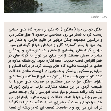
Code : G20
جنگل دریایی حرا ( مانگرو ) که یکی از ذخیره گاه های جهانی
زیست کره به شمار می رود مساحتی در حدود 9 هزار هکتار دارد
و بزرگترین مجموعه جنگل دریایی در خلیج فارس به شمار می
رود. دریا با بستر گسترده گلی و درختان حرا از گونه ابن سینا،
میزبان گونه های پرشماری از ماهی ها، دوزیستان و پرندگان
مهاجر یا محلی هستند. از این میان می توان به گونه های در
خطر انقراض تحت حمایت iucn اشاره نمود. این منطقه علاوه بر
حضور در فهرست ذخیره گاه های زیست کره، در برنامه انسان و
سیاره ی مسکون یونسکو و همچنین در فهرست مناطق حفاظت
شده کنوانسیون رامسر نیز قرار دارد. بسیاری از ساکنین روستاهای
اطراف جنگل حرا به طور مستقیم در فعالیت های مربوط به
طبیعت گردی در این منطقه مشارکت دارند. بنابراین ژئوپارک
قشم یک برنامه مستمر و دراز مدت آموزشی را برای جامعه محلی
پیرامون جنگل حرا با هدف حفاظت و بهره برداری پایدار اجرا می
کند. حرا درختی است آب شورزی که به هنگام مد دریا تا گلوگاه
در آب فرو می رود و با خاصیت تصفیه ای که در ریشه آن تعبیه