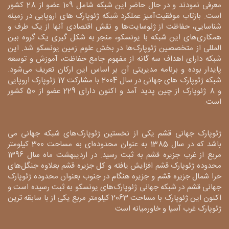
معرفی نمودند و در حال حاضر این شبکه شامل 109 عضو از 28 کشور
است. بازتاب موفقیت‌آمیز عملکرد شبکه ژئوپارک های اروپایی در زمینه
شناسایی، حفاظت از ژئوسایت‌ها و نقش اقتصادی آنها از یک طرف و
همکاری‌های این شبکه با یونسکو، منجر به شکل گیری یک گروه بین
المللی از متخصصین ژئوپارک‌ها در بخش علوم زمین یونسکو شد. این
شبکه دارای اهداف سه گانه از مفهوم جامع حفاظت، آموزش و توسعه
پایدار بوده و برنامه مدیریتی آن بر اساس این ارکان تعریف می‌شود.
شبکه ژئوپارک های جهانی در سال 2004 با مشارکت 17 ژئوپارک اروپایی
و 8 ژئوپارک از چین پدید آمد و اکنون دارای 229 عضو از 50 کشور
است.
ژئوپارک جهانی قشم یکی از نخستین ژئوپارک‌های شبکه جهانی می
باشد که در سال 1385 به عنوان محدوده‌ای به مساحت 300 کیلومتر
مربع از غرب جزیره قشم به ثبت رسید. در اردیبهشت ماه سال 1396
محدوده ژئوپارک قشم افزایش یافته و کل جزیره قشم بعلاوه جنگل‌های
حرا شمال جزیره قشم و جزیره هنگام در جنوب بعنوان محدوده ژئوپارک
جهانی قشم در شبکه جهانی ژئوپارک‌های یونسکو به ثبت رسیده است و
اکنون این ژئوپارک با مساحت 2063 کیلومتر مربع یکی از با سابقه ترین
ژئوپارک غرب آسیا و خاورمیانه است