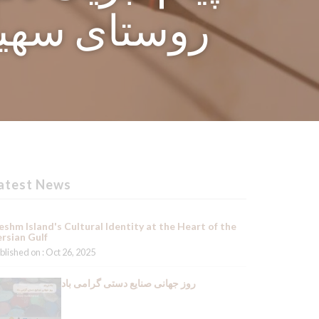
روستای سهیل
atest News
shm Island's Cultural Identity at the Heart of the
rsian Gulf
blished on : Oct 26, 2025
روز جهانی صنایع دستی گرامی باد