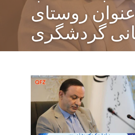
عنوان روستای
نی گردشگری