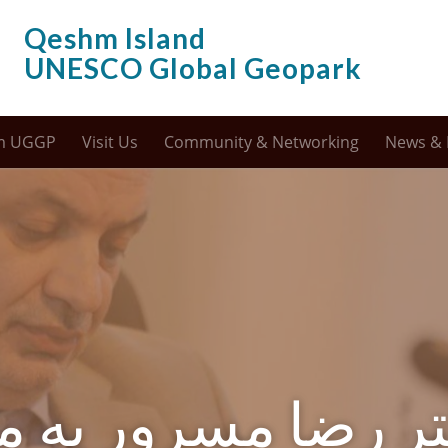
Qeshm Island
UNESCO Global Geopark
m UGGP
Visit Us
Community & Networking
News & 
کتر رضا مسرور به 