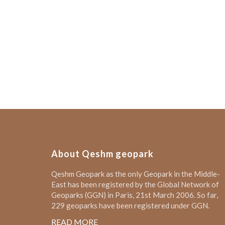
About Qeshm geopark
Qeshm Geopark as the only Geopark in the Middle-
East has been registered by the Global Network of
Geoparks (GGN) in Paris, 21st March 2006. So far,
229 geoparks have been registered under GGN.
READ MORE