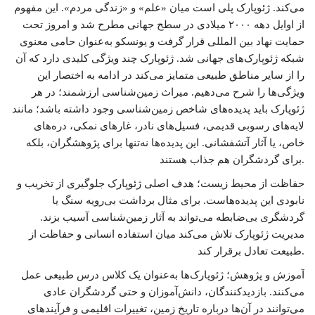
می‌کند. ژئوپارک پلی است میان «علم» و «زندگی مردم». این مفهوم
از اوایل دهه ۲۰۰۰ میلادی در سطح جهانی مطرح شد و امروز تحت
حمایت نهاد بین المللی قرار گرفت و یونسکو به‌عنوان حامی معنوی
شبکه ژئوپارک‌های جهانی شد. ژئوپارک چند ویژگی کلیدی دارد که آن
را از سایر مناطق طبیعی متمایز می‌کند در ادامه به اختصار این
ویژگی‌ها را شرح می‌دهیم. میراث زمین‌شناسی ارزشمند؛ در هر
ژئوپارک باید پدیده‌های شاخص زمین‌شناسی وجود داشته باشد؛ مانند
لایه‌های رسوبی قدیمی، فسیل‌های نادر، غارهای نمکی، دره‌های
خاص، یا آثار آتشفشانی. این پدیده‌ها نه‌تنها برای پژوهشگران، بلکه
برای گردشگران هم جذاب هستند.
حفاظت از محیط زیست؛ هدف اصلی ژئوپارک جلوگیری از تخریب و
نابودی این پدیده‌هاست. برای مثال برداشت بی‌رویه سنگ یا
گردشگری بی‌ضابطه می‌تواند به آثار زمین‌شناسی آسیب بزند.
مدیریت ژئوپارک تلاش می‌کند میان استفاده انسانی و حفاظت از
طبیعت تعادل برقرار کند.
آموزش و پژوهش؛ ژئوپارک‌ها به‌عنوان یک کلاس درس طبیعی عمل
می‌کنند. بازدیدکنندگان، دانش‌آموزان و حتی گردشگران عادی
می‌توانند در آن‌ها درباره تاریخ زمین، تغییرات اقلیمی و فرآیندهای