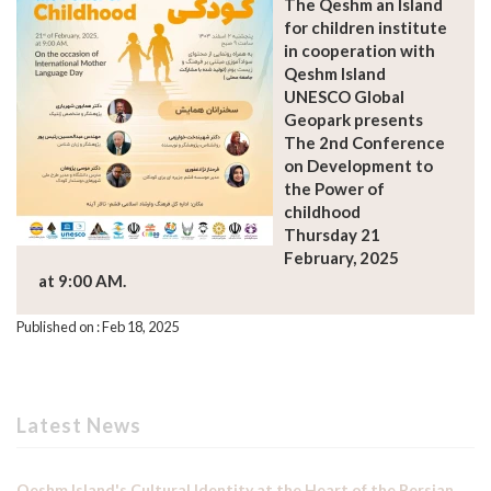
The Qeshm an Island
for children institute
in cooperation with
Qeshm Island
UNESCO Global
Geopark presents
The 2nd Conference
on Development to
the Power of
childhood
Thursday 21
February, 2025
at 9:00 AM.
Published on : Feb 18, 2025
Latest News
Qeshm Island's Cultural Identity at the Heart of the Persian