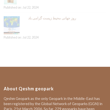
Published on : Jul 22, 2024
روز جهانی محیط زیست گرامی باد
Published on : Jul 22, 2024
About Qeshm geopark
Qeshm Geopark as the only Geopark in the Middle-East has
been registered by the Global Network of Geoparks (GGN) in
Paris, 21st March 2006. So far, 229 geoparks have been