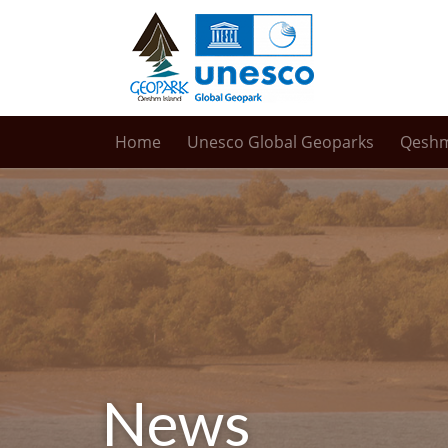
Home
Unesco Global Geoparks
Qesh
News