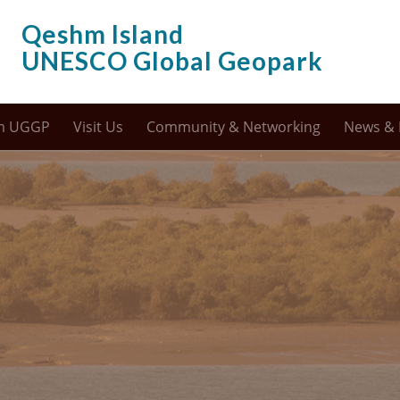
Qeshm Island
UNESCO Global Geopark
m UGGP
Visit Us
Community & Networking
News & 