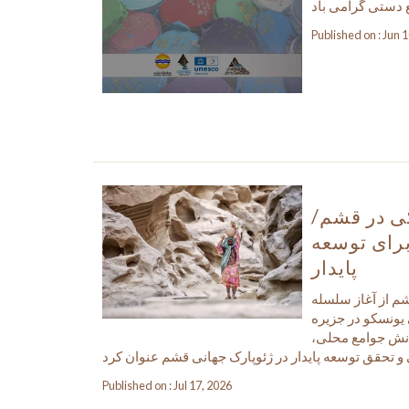
 دستی گرامی باد
Published on : Jun 
کی در قشم/
برای توسعه
پایدار
م از آغاز سلسله
 یونسکو در جزیره
دانش جوامع محلی،
Published on : Jul 17, 2026