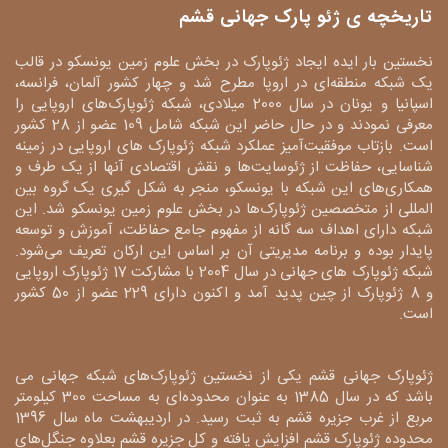
تاریخچه ی ژئو پارک جهانی قشم
نخستین بار ایده ایجاد ژئوپارک در بخش علوم زمین یونسکو در قالب
یک شبکه منطقه‌ای در اروپا مطرح شد و چهار کشور آلمان، فرانسه،
اسپانیا و یونان در سال 2000 میلادی، شبکه ژئوپارک‌های اروپایی را
معرفی نمودند و در حال حاضر این شبکه شامل 109 عضو از 28 کشور
است. بازتاب موفقیت‌آمیز عملکرد شبکه ژئوپارک های اروپایی در زمینه
شناسایی، حفاظت از ژئوسایت‌ها و نقش اقتصادی آنها از یک طرف و
همکاری‌های این شبکه با یونسکو، منجر به شکل گیری یک گروه بین
المللی از متخصصین ژئوپارک‌ها در بخش علوم زمین یونسکو شد. این
شبکه دارای اهداف سه گانه از مفهوم جامع حفاظت، آموزش و توسعه
پایدار بوده و برنامه مدیریتی آن بر اساس این ارکان تعریف می‌شود.
شبکه ژئوپارک های جهانی در سال 2004 با مشارکت 17 ژئوپارک اروپایی
و 8 ژئوپارک از چین پدید آمد و اکنون دارای 229 عضو از 50 کشور
است.
ژئوپارک جهانی قشم یکی از نخستین ژئوپارک‌های شبکه جهانی می
باشد که در سال 1385 به عنوان محدوده‌ای به مساحت 300 کیلومتر
مربع از غرب جزیره قشم به ثبت رسید. در اردیبهشت ماه سال 1396
محدوده ژئوپارک قشم افزایش یافته و کل جزیره قشم بعلاوه جنگل‌های