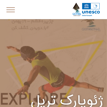
ژئوپارک تریل