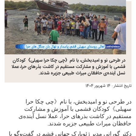
در طرحی نو و امیدبخش، با نام《چی چکا حرا سهیلی》کودکان
قشمی با آموزش و مشارکت مستقیم در کاشت بذرهای حرا، عملا
نسل آینده‌ی حافظان میراث طبیعی جزیره شدند.
تاریخ انتشار : 14 شهریور 1404
در طرحی نو و امیدبخش، با نام
《
چی
چکا
حرا
سهیلی
》
کودکان
قشمی
با
آموزش
و
مشارکت
مستقیم
در
کاشت
بذرهای
حرا،
عملا
نسل
آینده‌ی
.
حافظان
میراث
طبیعی
جزیره
شدند
دکتر گورانی مدیر ژئوپارک جهانی قشم در گفت‌وگو با