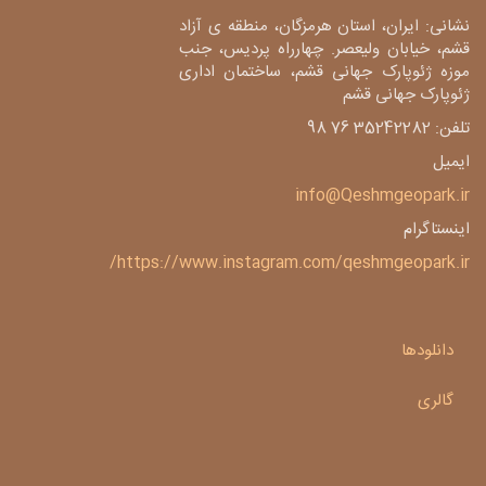
نشانی: ایران، استان هرمزگان، منطقه ی آزاد
قشم، خیابان ولیعصر. چهارراه پردیس، جنب
موزه ژئوپارک جهانی قشم، ساختمان اداری
ژئوپارک جهانی قشم
تلفن: 35242282 76 98
ایمیل
info@Qeshmgeopark.ir
اینستاگرام
https://www.instagram.com/qeshmgeopark.ir/
دانلودها
گالری