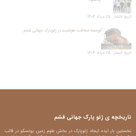
چاهکوه
تاریخ انتشار : 25 مرداد 1404
توسعه حفاظت هوشمند در ژئوپارک جهانی قشم
تاریخ انتشار : 25 مرداد 1404
تاریخچه ی ژئو پارک جهانی قشم
نخستین بار ایده ایجاد ژئوپارک در بخش علوم زمین یونسکو در قالب