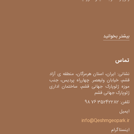
بیشتر بخوانید
تماس
نشانی: ایران، استان هرمزگان، منطقه ی آزاد
قشم، خیابان ولیعصر. چهارراه پردیس، جنب
موزه ژئوپارک جهانی قشم، ساختمان اداری
ژئوپارک جهانی قشم
تلفن: 35242282 76 98
ایمیل
info@Qeshmgeopark.ir
اینستاگرام