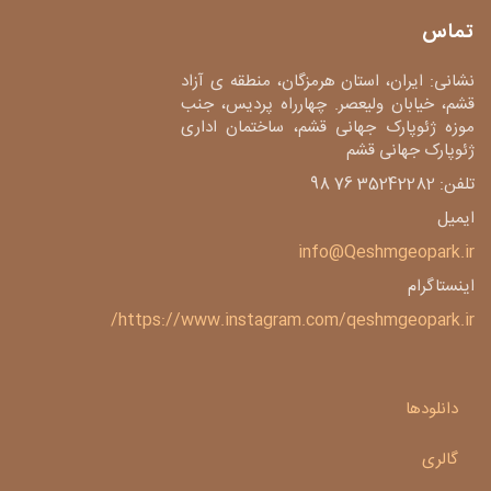
تماس
نشانی: ایران، استان هرمزگان، منطقه ی آزاد
قشم، خیابان ولیعصر. چهارراه پردیس، جنب
موزه ژئوپارک جهانی قشم، ساختمان اداری
ژئوپارک جهانی قشم
تلفن: 35242282 76 98
ایمیل
info@Qeshmgeopark.ir
اینستاگرام
https://www.instagram.com/qeshmgeopark.ir/
دانلودها
گالری