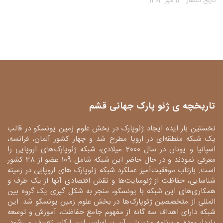
تاریخ انتشار : 14 مهر 1403
تاریخچه ی ژئو پارک جهانی قشم
نخستین بار ایده ایجاد ژئوپارک در بخش علوم زمین یونسکو در قالب
یک شبکه منطقه‌ای در اروپا مطرح شد و چهار کشور آلمان، فرانسه،
اسپانیا و یونان در سال 2000 میلادی، شبکه ژئوپارک‌های اروپایی را
معرفی نمودند و در حال حاضر این شبکه شامل 109 عضو از 28 کشور
است. بازتاب موفقیت‌آمیز عملکرد شبکه ژئوپارک های اروپایی در زمینه
شناسایی، حفاظت از ژئوسایت‌ها و نقش اقتصادی آنها از یک طرف و
همکاری‌های این شبکه با یونسکو، منجر به شکل گیری یک گروه بین
المللی از متخصصین ژئوپارک‌ها در بخش علوم زمین یونسکو شد. این
شبکه دارای اهداف سه گانه از مفهوم جامع حفاظت، آموزش و توسعه
پایدار بوده و برنامه مدیریتی آن بر اساس این ارکان تعریف می‌شود.