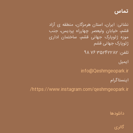
تماس
نشانی: ایران، استان هرمزگان، منطقه ی آزاد
قشم، خیابان ولیعصر. چهارراه پردیس، جنب
موزه ژئوپارک جهانی قشم، ساختمان اداری
ژئوپارک جهانی قشم
تلفن: 35242282 76 98
ایمیل
info@Qeshmgeopark.ir
اینستاگرام
https://www.instagram.com/qeshmgeopark.ir/
دانلودها
گالری