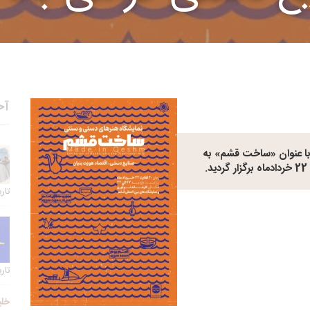
آخ
با عنوان «ساخت قشم» به
تاریخ 
تاریخ 
خلی