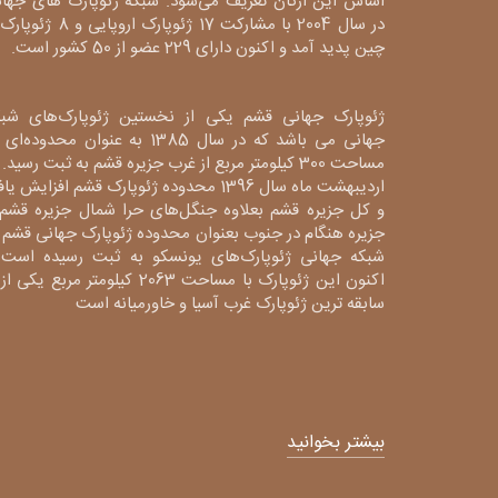
اساس این ارکان تعریف می‌شود. شبکه ژئوپارک های جهان
در سال 2004 با مشارکت 17 ژئوپارک اروپایی و 8
چین پدید آمد و اکنون دارای 229 عضو از 50 کشور است.
ژئوپارک جهانی قشم یکی از نخستین ژئوپارک‌های شبک
جهانی می باشد که در سال 1385 به عنوان محدوده‌ا
مساحت 300 کیلومتر مربع از غرب جزیره قشم به ثبت رسید. 
اردیبهشت ماه سال 1396 محدوده ژئوپارک قشم افزایش یا
و کل جزیره قشم بعلاوه جنگل‌های حرا شمال جزیره قشم 
جزیره هنگام در جنوب بعنوان محدوده ژئوپارک جهانی قشم 
شبکه جهانی ژئوپارک‌های یونسکو به ثبت رسیده است 
اکنون این ژئوپارک با مساحت 2063 کیلومتر مربع یکی 
سابقه ترین ژئوپارک غرب آسیا و خاورمیانه است
بیشتر بخوانید