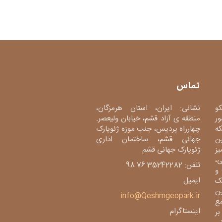
تماس
کو
نشانی: ایران، استان هرمزگان،
ور
منطقه ی آزاد قشم، خیابان ولیعصر.
دی، شبکه
چهارراه پردیس، جنب موزه ژئوپارک
ین
جهانی قشم، ساختمان اداری
میز
ژئوپارک جهانی قشم
،
تلفن: 35242282 76 98
و
ایمیل
ک
ین
info@Qeshmgeopark.ir
مع
اینستاگرام
بر