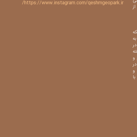
ی
https://www.instagram.com/qeshmgeopark.ir/
 ژئوپارک از
ه
ی به
در
فته
و
در
و
از با