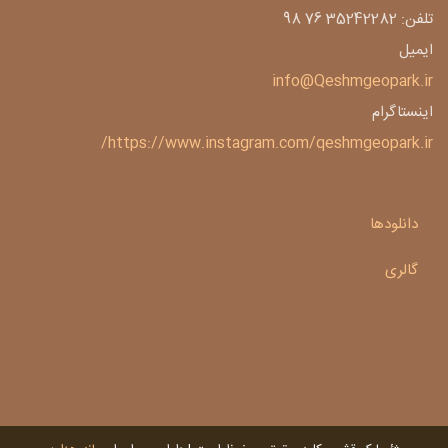
تلفن: 35242282 76 98
ایمیل
info@Qeshmgeopark.ir
اینستاگرام
https://www.instagram.com/qeshmgeopark.ir/
دانلودها
گالری