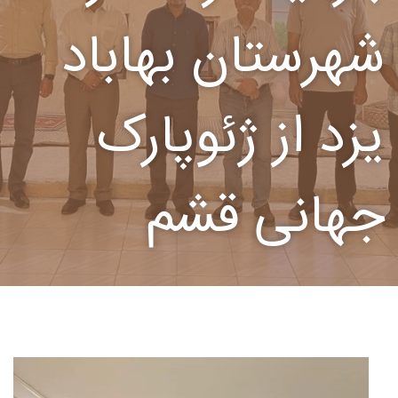
شهرستان بهاباد
یزد از ژئوپارک
جهانی قشم