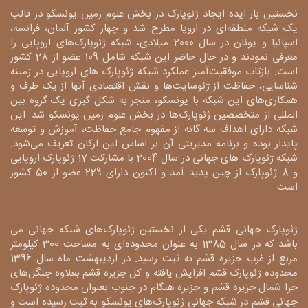
نخستین بار ایده ایجاد ژئوپارک در بخش علوم زمین یونسکو در قالب
یک شبکه منطقه‌ای در اروپا مطرح شد و چهار کشور آلمان، فرانسه،
اسپانیا و یونان در سال 2000 میلادی، شبکه ژئوپارک‌های اروپایی را
معرفی نمودند و در حال حاضر این شبکه شامل 109 عضو از 28 کشور
است. بازتاب موفقیت‌آمیز عملکرد شبکه ژئوپارک های اروپایی در زمینه
شناسایی، حفاظت از ژئوسایت‌ها و نقش اقتصادی آنها از یک طرف و
همکاری‌های این شبکه با یونسکو، منجر به شکل گیری یک گروه بین
المللی از متخصصین ژئوپارک‌ها در بخش علوم زمین یونسکو شد. این
شبکه دارای اهداف سه گانه از مفهوم جامع حفاظت، آموزش و توسعه
پایدار بوده و برنامه مدیریتی آن بر اساس این ارکان تعریف می‌شود.
شبکه ژئوپارک های جهانی در سال 2004 با مشارکت 17 ژئوپارک اروپایی
و 8 ژئوپارک از چین پدید آمد و اکنون دارای 229 عضو از 50 کشور
است.
ژئوپارک جهانی قشم یکی از نخستین ژئوپارک‌های شبکه جهانی می
باشد که در سال 1385 به عنوان محدوده‌ای به مساحت 300 کیلومتر
مربع از غرب جزیره قشم به ثبت رسید. در اردیبهشت ماه سال 1396
محدوده ژئوپارک قشم افزایش یافته و کل جزیره قشم بعلاوه جنگل‌های
حرا شمال جزیره قشم و جزیره هنگام در جنوب بعنوان محدوده ژئوپارک
جهانی قشم در شبکه جهانی ژئوپارک‌های یونسکو به ثبت رسیده است و