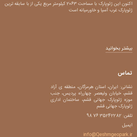
اکنون این ژئوپارک با مساحت 2063 کیلومتر مربع یکی از با سابقه ترین
ژئوپارک غرب آسیا و خاورمیانه است
بیشتر بخوانید
تماس
نشانی: ایران، استان هرمزگان، منطقه ی آزاد
قشم، خیابان ولیعصر. چهارراه پردیس، جنب
موزه ژئوپارک جهانی قشم، ساختمان اداری
ژئوپارک جهانی قشم
تلفن: 35242282 76 98
ایمیل
info@Qeshmgeopark.ir