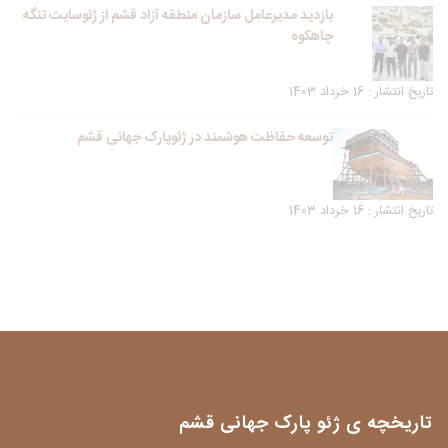
بازدید مدیرعامل سازمان منطقه آزاد قشم از ژئوسایت تنگه
چاهکوه
تاریخ انتشار : 16 خرداد 1403
توسعه حفاظت هوشمند در ژئوپارک جهانی قشم
تاریخ انتشار : 16 خرداد 1403
تاریخچه ی ژئو پارک جهانی قشم