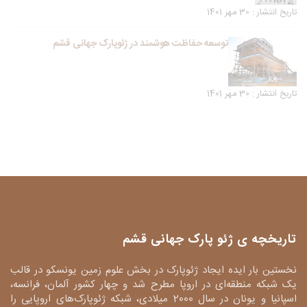
تاریخ انتشار : 30 مهر 1401
توسعه حفاظت هوشمند در ژئوپارک جهانی قشم
تاریخ انتشار : 30 مهر 1401
تاریخچه ی ژئو پارک جهانی قشم
نخستین بار ایده ایجاد ژئوپارک در بخش علوم زمین یونسکو در قالب
یک شبکه منطقه‌ای در اروپا مطرح شد و چهار کشور آلمان، فرانسه،
اسپانیا و یونان در سال 2000 میلادی، شبکه ژئوپارک‌های اروپایی را