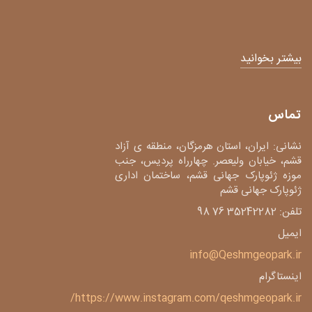
بیشتر بخوانید
تماس
نشانی: ایران، استان هرمزگان، منطقه ی آزاد
قشم، خیابان ولیعصر. چهارراه پردیس، جنب
موزه ژئوپارک جهانی قشم، ساختمان اداری
ژئوپارک جهانی قشم
تلفن: 35242282 76 98
ایمیل
info@Qeshmgeopark.ir
اینستاگرام
https://www.instagram.com/qeshmgeopark.ir/