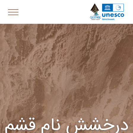
درخشش نام قشم