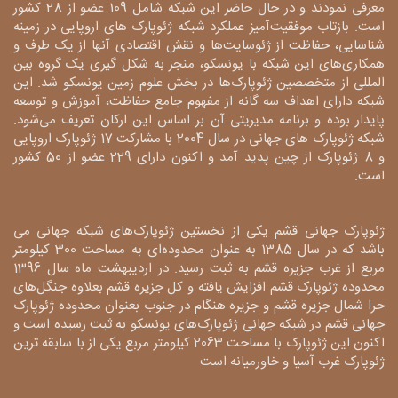
معرفی نمودند و در حال حاضر این شبکه شامل 109 عضو از 28 کشور
است. بازتاب موفقیت‌آمیز عملکرد شبکه ژئوپارک های اروپایی در زمینه
شناسایی، حفاظت از ژئوسایت‌ها و نقش اقتصادی آنها از یک طرف و
همکاری‌های این شبکه با یونسکو، منجر به شکل گیری یک گروه بین
المللی از متخصصین ژئوپارک‌ها در بخش علوم زمین یونسکو شد. این
شبکه دارای اهداف سه گانه از مفهوم جامع حفاظت، آموزش و توسعه
پایدار بوده و برنامه مدیریتی آن بر اساس این ارکان تعریف می‌شود.
شبکه ژئوپارک های جهانی در سال 2004 با مشارکت 17 ژئوپارک اروپایی
و 8 ژئوپارک از چین پدید آمد و اکنون دارای 229 عضو از 50 کشور
است.
ژئوپارک جهانی قشم یکی از نخستین ژئوپارک‌های شبکه جهانی می
باشد که در سال 1385 به عنوان محدوده‌ای به مساحت 300 کیلومتر
مربع از غرب جزیره قشم به ثبت رسید. در اردیبهشت ماه سال 1396
محدوده ژئوپارک قشم افزایش یافته و کل جزیره قشم بعلاوه جنگل‌های
حرا شمال جزیره قشم و جزیره هنگام در جنوب بعنوان محدوده ژئوپارک
جهانی قشم در شبکه جهانی ژئوپارک‌های یونسکو به ثبت رسیده است و
اکنون این ژئوپارک با مساحت 2063 کیلومتر مربع یکی از با سابقه ترین
ژئوپارک غرب آسیا و خاورمیانه است