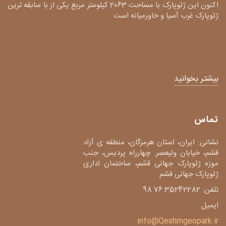
اکنون این ژئوپارک با مساحت 2063 کیلومتر مربع یکی از با سابقه ترین
ژئوپارک غرب آسیا و خاورمیانه است
بیشتر بخوانید
تماس
نشانی: ایران، استان هرمزگان، منطقه ی آزاد
قشم، خیابان ولیعصر. چهارراه پردیس، جنب
موزه ژئوپارک جهانی قشم، ساختمان اداری
ژئوپارک جهانی قشم
تلفن: 35242282 76 98
ایمیل
info@Qeshmgeopark.ir