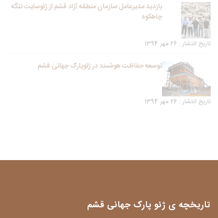
بازدید مدیرعامل سازمان منطقه آزاد قشم از ژئوسایت تنگه
چاهکوه
تاریخ انتشار : 26 مهر 1394
توسعه حفاظت هوشمند در ژئوپارک جهانی قشم
تاریخ انتشار : 26 مهر 1394
تاریخچه ی ژئو پارک جهانی قشم