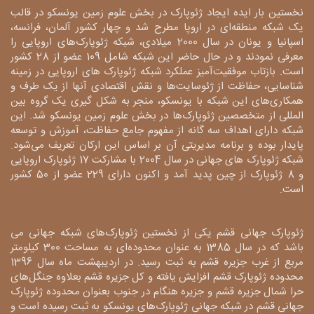
نخستین بار ایده ایجاد ژئوپارک در بخش علوم زمین یونسکو در قالب
یک شبکه منطقه‌ای در اروپا مطرح شد و چهار کشور آلمان، فرانسه،
اسپانیا و یونان در سال 2000 میلادی، شبکه ژئوپارک‌های اروپایی را
معرفی نمودند و در حال حاضر این شبکه شامل 109 عضو از 28 کشور
است. بازتاب موفقیت‌آمیز عملکرد شبکه ژئوپارک های اروپایی در زمینه
شناسایی، حفاظت از ژئوسایت‌ها و نقش اقتصادی آنها از یک طرف و
همکاری‌های این شبکه با یونسکو، منجر به شکل گیری یک گروه بین
المللی از متخصصین ژئوپارک‌ها در بخش علوم زمین یونسکو شد. این
شبکه دارای اهداف سه گانه از مفهوم جامع حفاظت، آموزش و توسعه
پایدار بوده و برنامه مدیریتی آن بر اساس این ارکان تعریف می‌شود.
شبکه ژئوپارک های جهانی در سال 2004 با مشارکت 17 ژئوپارک اروپایی
و 8 ژئوپارک از چین پدید آمد و اکنون دارای 229 عضو از 50 کشور
است.
ژئوپارک جهانی قشم یکی از نخستین ژئوپارک‌های شبکه جهانی می
باشد که در سال 1385 به عنوان محدوده‌ای به مساحت 300 کیلومتر
مربع از غرب جزیره قشم به ثبت رسید. در اردیبهشت ماه سال 1396
محدوده ژئوپارک قشم افزایش یافته و کل جزیره قشم بعلاوه جنگل‌های
حرا شمال جزیره قشم و جزیره هنگام در جنوب بعنوان محدوده ژئوپارک
جهانی قشم در شبکه جهانی ژئوپارک‌های یونسکو به ثبت رسیده است و