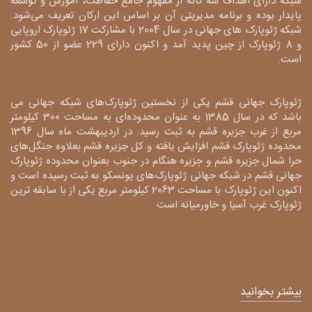
شبکه دارای اهداف سه گانه از مفهوم جامع حفاظت، آموزش و توسعه
پایدار بوده و برنامه مدیریتی آن بر اساس این ارکان تعریف می‌شود.
شبکه ژئوپارک های جهانی در سال 2004 با مشارکت 17 ژئوپارک اروپایی
و 8 ژئوپارک از چین پدید آمد و اکنون دارای 229 عضو از 50 کشور
است.
ژئوپارک جهانی قشم یکی از نخستین ژئوپارک‌های شبکه جهانی می
باشد که در سال 1385 به عنوان محدوده‌ای به مساحت 300 کیلومتر
مربع از غرب جزیره قشم به ثبت رسید. در اردیبهشت ماه سال 1396
محدوده ژئوپارک قشم افزایش یافته و کل جزیره قشم بعلاوه جنگل‌های
حرا شمال جزیره قشم و جزیره هنگام در جنوب بعنوان محدوده ژئوپارک
جهانی قشم در شبکه جهانی ژئوپارک‌های یونسکو به ثبت رسیده است و
اکنون این ژئوپارک با مساحت 2063 کیلومتر مربع یکی از با سابقه ترین
ژئوپارک غرب آسیا و خاورمیانه است
بیشتر بخوانید