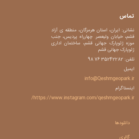
تماس
نشانی: ایران، استان هرمزگان، منطقه ی آزاد
قشم، خیابان ولیعصر. چهارراه پردیس، جنب
موزه ژئوپارک جهانی قشم، ساختمان اداری
ژئوپارک جهانی قشم
تلفن: 35242282 76 98
ایمیل
info@Qeshmgeopark.ir
اینستاگرام
https://www.instagram.com/qeshmgeopark.ir/
دانلودها
گالری