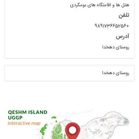
هتل ها و اقامتگاه های بومگردی
تلفن
+989173665256
آدرس
روستای دهخدا
روستای دهخدا