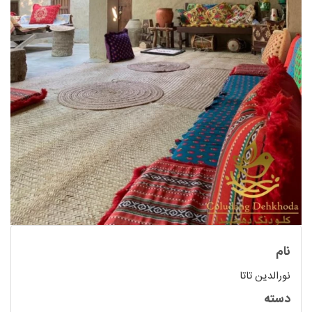
نام
نورالدین تاتا
دسته