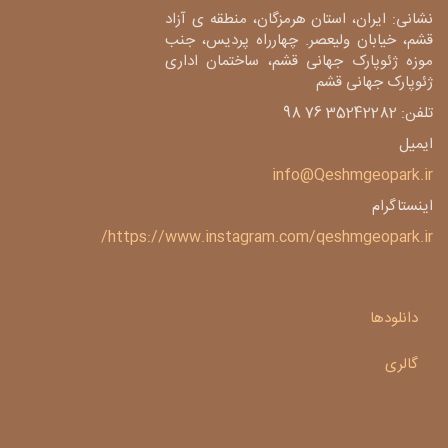
نشانی: ایران، استان هرمزگان، منطقه ی آزاد
قشم، خیابان ولیعصر. چهارراه پردیس، جنب
موزه ژئوپارک جهانی قشم، ساختمان اداری
ژئوپارک جهانی قشم
تلفن: 35242282 76 98
ایمیل
info@Qeshmgeopark.ir
اینستاگرام
https://www.instagram.com/qeshmgeopark.ir/
دانلودها
گالری