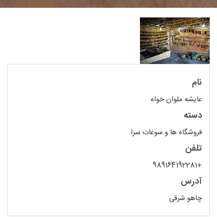
نام
عایشه ملوان خواه
دسته
فروشگاه ها و سوغات سرا
تلفن
+989164192281
آدرس
چاهو شرقی