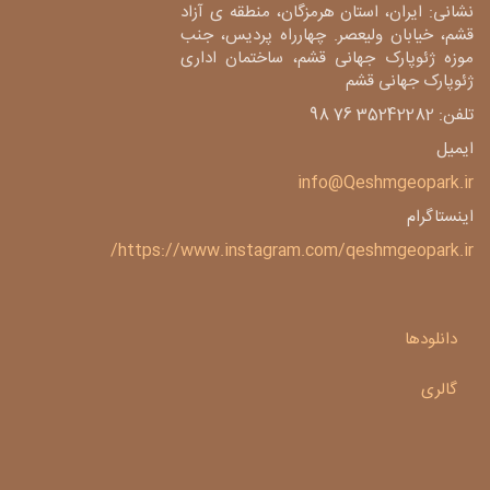
نشانی: ایران، استان هرمزگان، منطقه ی آزاد
قشم، خیابان ولیعصر. چهارراه پردیس، جنب
موزه ژئوپارک جهانی قشم، ساختمان اداری
ژئوپارک جهانی قشم
تلفن: 35242282 76 98
ایمیل
info@Qeshmgeopark.ir
اینستاگرام
https://www.instagram.com/qeshmgeopark.ir/
دانلودها
گالری