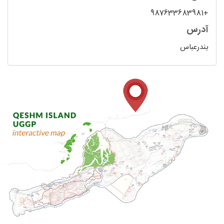
+987633683981
آدرس
بندرعباس