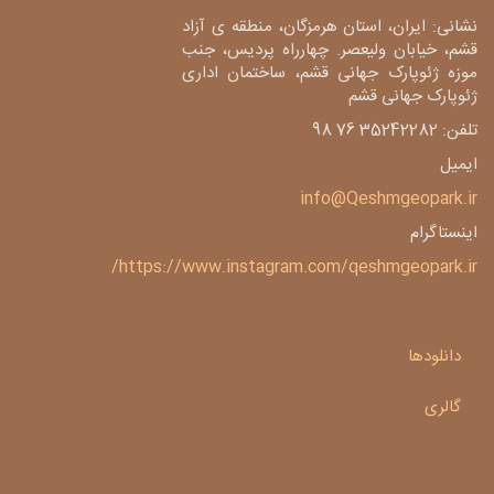
نشانی: ایران، استان هرمزگان، منطقه ی آزاد
قشم، خیابان ولیعصر. چهارراه پردیس، جنب
موزه ژئوپارک جهانی قشم، ساختمان اداری
ژئوپارک جهانی قشم
تلفن: 35242282 76 98
ایمیل
info@Qeshmgeopark.ir
اینستاگرام
https://www.instagram.com/qeshmgeopark.ir/
دانلودها
گالری