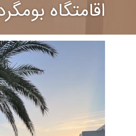
اقامتگاه بومگر