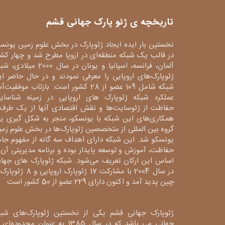
تاریخچه ی ژئو پارک جهانی قشم
نخستین بار ایده ایجاد ژئوپارک در بخش علوم زمین یونس
در قالب یک شبکه منطقه‌ای در اروپا مطرح شد و چهار کش
آلمان، فرانسه، اسپانیا و یونان در سال 2000 میلا
ژئوپارک‌های اروپایی را معرفی نمودند و در حال حاضر ا
شبکه شامل 109 عضو از 28 کشور است. بازتاب موفقیت‌آ
عملکرد شبکه ژئوپارک های اروپایی در زمینه شناسایی
حفاظت از ژئوسایت‌ها و نقش اقتصادی آنها از یک طرف 
همکاری‌های این شبکه با یونسکو، منجر به شکل گیری ی
گروه بین المللی از متخصصین ژئوپارک‌ها در بخش علوم زم
یونسکو شد. این شبکه دارای اهداف سه گانه از مفهوم جا
حفاظت، آموزش و توسعه پایدار بوده و برنامه مدیریتی آن 
اساس این ارکان تعریف می‌شود. شبکه ژئوپارک های جهان
در سال 2004 با مشارکت 17 ژئوپارک اروپایی و 8
چین پدید آمد و اکنون دارای 229 عضو از 50 کشور است.
ژئوپارک جهانی قشم یکی از نخستین ژئوپارک‌های شبک
جهانی می باشد که در سال 1385 به عنوان محدوده‌ا