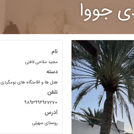
دی جووا
نام
مجید ملاحی لافتی
دسته
هتل ها و اقامتگاه های بومگردی
تلفن
+989399692727
آدرس
روستای سهیلی