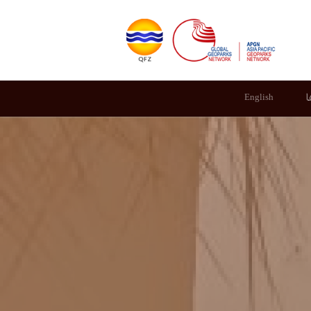
ا
English