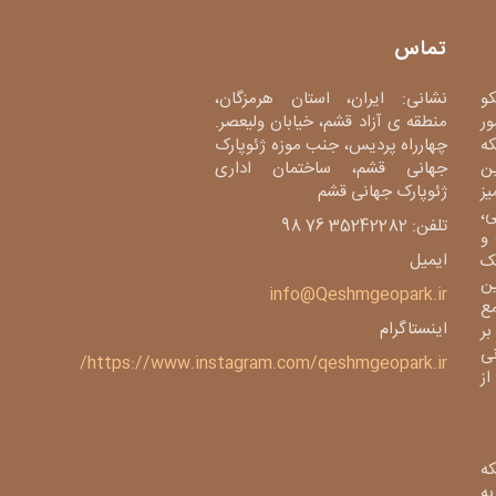
تماس
کو
نشانی: ایران، استان هرمزگان،
ور
منطقه ی آزاد قشم، خیابان ولیعصر.
دی، شبکه
چهارراه پردیس، جنب موزه ژئوپارک
ین
جهانی قشم، ساختمان اداری
میز
ژئوپارک جهانی قشم
،
تلفن: 35242282 76 98
و
ایمیل
ک
ین
info@Qeshmgeopark.ir
مع
اینستاگرام
بر
ی
https://www.instagram.com/qeshmgeopark.ir/
 ژئوپارک از
ه
ی به